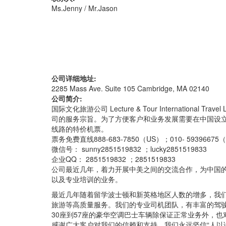
Ms.Jenny / Mr.Jason
公司详细地址:
2285 Mass Ave. Suite 105 Cambridge, MA 02140
公司简介:
国际文化旅游公司 Lecture & Tour Internatio
司的服务宗旨。为了方便客户和业务发展需要在中国设立子公
线路的特价机票。
票务免费直线888-683-7850（US）；010- 59396675
微信号： sunny2851519832 ；lucky2851519833
企业QQ： 2851519832 ；2851519833
公司最近几年，着力开展中美之间的交流合作，为中国的
以及专业培训的业务。
最近几年随着留学波士顿和新英格地区人数的增多，我们
旅游等高质量服务。我们的专业司机团队，有丰富的驾驶经
30座到57座的豪华空调巴士车辆除保证正常业务外，也对
感谢广大客户对我们的信赖和支持，我们永远坚信“人以