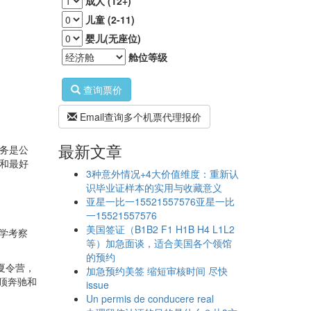
成人 (12+)
儿童 (2-11)
婴儿(无座位)
舱位等级
查询票价
Email查询多个机票代理报价
最新文章
质服务是公
宜和最好
3种意外情况+4大价值维度：重新认
识毕业证样本的实用与收藏意义
亚星一比一15521557576亚星一比
一15521557576
美国签证（B1B2 F1 H1B H4 L1L2
学考察
等）加急面谈，适合美国各个领馆
的预约
夏令营，
加急预约美签 缩短审核时间 尽快
高顶奔驰和
issue
Un permis de conducere real