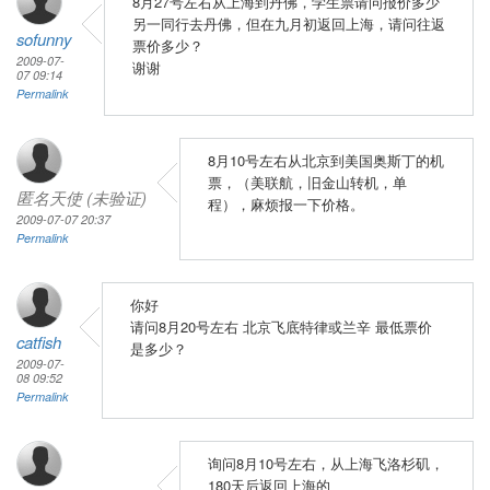
8月27号左右从上海到丹佛，学生票请问报价多少
另一同行去丹佛，但在九月初返回上海，请问往返
sofunny
票价多少？
2009-07-
谢谢
07 09:14
Permalink
8月10号左右从北京到美国奥斯丁的机
票，（美联航，旧金山转机，单
匿名天使 (未验证)
程），麻烦报一下价格。
2009-07-07 20:37
Permalink
你好
请问8月20号左右 北京飞底特律或兰辛 最低票价
catfish
是多少？
2009-07-
08 09:52
Permalink
询问8月10号左右，从上海飞洛杉矶，
180天后返回上海的