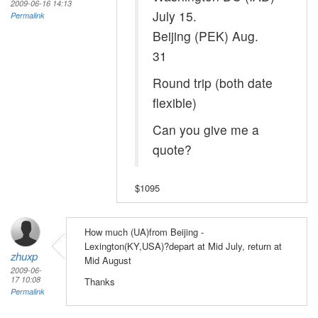
2009-06-16 14:13
July 15.
Permalink
Beijing (PEK) Aug.
31
Round trip (both date
flexible)
Can you give me a
quote?
$1095
How much (UA)from Beijing -
Lexington(KY,USA)?depart at Mid July, return at
zhuxp
Mid August
2009-06-
17 10:08
Thanks
Permalink