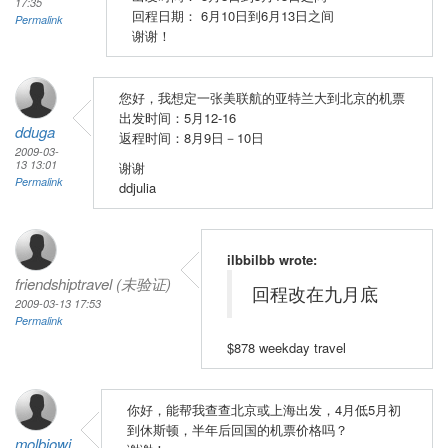
17:35
回程日期： 6月10日到6月13日之间
Permalink
谢谢！
您好，我想定一张美联航的亚特兰大到北京的机票
出发时间：5月12-16
dduga
返程时间：8月9日－10日
2009-03-
13 13:01
谢谢
Permalink
ddjulia
ilbbilbb wrote:
friendshiptravel (未验证)
回程改在九月底
2009-03-13 17:53
Permalink
$878 weekday travel
你好，能帮我查查北京或上海出发，4月低5月初
到休斯顿，半年后回国的机票价格吗？
molbiowj