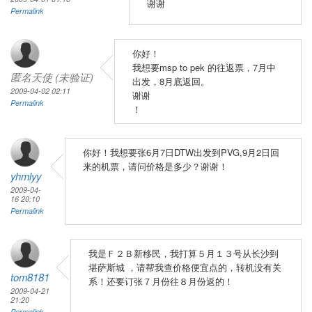
谢谢
Permalink
你好！
我想要msp to pek 的往返票，7月中
匿名天使 (未验证)
出发，8月底返回。
2009-04-02 02:11
谢谢
Permalink
！
你好！我想要张6月7日DTW出发到PVG,9月2日回
来的机票，请问价格是多少？谢谢！
yhmlyy
2009-04-
16 20:10
Permalink
我是Ｆ２Ｂ新移民，我打算５月１３号从长沙到
堪萨斯城 ，请帮我查价格便宜点的，转机没有关
tom8181
系！还要订张７月份往８月份返的！
2009-04-21
21:20
Permalink