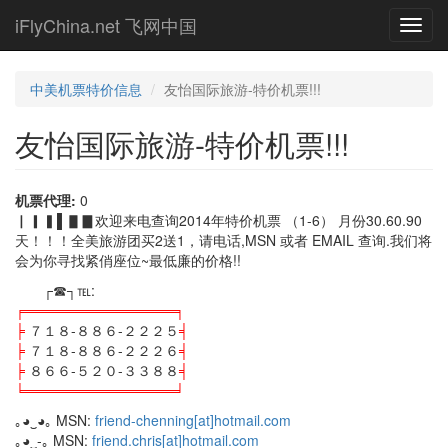
Skip
iFlyChina.net 飞网中国
Toggl
to
navig
main
content
中美机票特价信息
友怡国际旅游-特价机票!!!
友怡国际旅游-特价机票!!!
机票代理:
0
▏▎▍▌▋▊欢迎来电查询2014年特价机票 （1-6） 月份30.60.90
天！！！全美旅游团买2送1，请电话,MSN 或者 EMAIL 查询.我们将
会为你寻找紧俏座位~最低廉的价格!!
┌☎┐℡:
╒═══════════════╕
╞
７１８-８８６-２２２５
╡
╞
７１８-８８６-２２２６
╡
╞
８６６-５２０-３３８８
╡
╘═══════════════╛
｡◕‿◕｡ MSN:
friend-chenning[at]hotmail.com
｡◕‿-｡ MSN:
friend.chris[at]hotmail.com