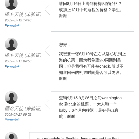
请问8月16日上海到得梅因的价格？
或加上12月中旬返程的价格？学生。
匿名天使 (未验证)
谢谢！
2009-07-15 14:46
Permalink
您好：
我想要一张8月10号左右从洛杉矶到上
匿名天使 (未验证)
海的机票，因为我希望2-3周回到美
2009-07-17 04:56
国，但是我很有可能被check,所以不
Permalink
知道回来的机票时间是否可以更改。
谢谢
查询9月15-9月26日之间washington
dc 到北京的机票，一大人和一个
匿名天使 (未验证)
baby，6个月内往返，最好是ua直
2009-07-27 09:52
航，谢谢！
Permalink
my schedule is flexible, leave around the first