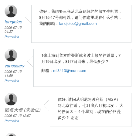
你好，我想要三张从北京到纽约的留学生机票，
8月15-17号都可以，请问你这里现在什么价格，
fanqielee
我的邮箱：
fanqielee@gmail.com
2009-07-15
04:27
Permalink
1张上海到普罗维登斯或者波士顿的往返票，7
月19日出发，8月7日回来，最低多少？
vanessary
邮箱：
ml3413@msn.com
2009-07-15
11:59
Permalink
你好, 请问从明尼阿波利斯（MSP）
到北京往返， 七月底八月初出发， 大
匿名天使 (未验证)
约停留３－４个星期，现在的价格是
2009-07-15 12:07
多少？ 谢谢
Permalink