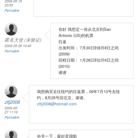
2009-05-15
20:55
Permalink
你好 我想定一张从北京到San
Antonio (US)的机票
匿名天使 (未验证)
往返
2009-05-26 10:40
出发时间： 7月30日到8月8日之间
Permalink
(2009)
回程日期： 1月28日到2月6日之间
(2010)
谢谢
我想购买去往纽约的往返票，09年7月13号去纽
约，8月25号回北京。谢谢。
zltj2008
zltj2008@hotmail.com
2009-05-
27 11:16
Permalink
补充一下，最好是国航