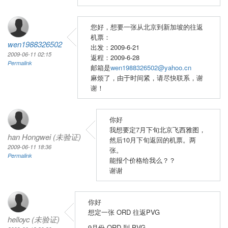
您好，想要一张从北京到新加坡的往返
机票：
wen1988326502
出发：2009-6-21
2009-06-11 02:15
返程：2009-6-28
Permalink
邮箱是
wen1988326502@yahoo.cn
麻烦了，由于时间紧，请尽快联系，谢
谢！
你好
我想要定7月下旬北京飞西雅图，
han Hongwei (未验证)
然后10月下旬返回的机票。两
2009-06-11 18:36
张。
Permalink
能报个价格给我么？？
谢谢
你好
想定一张 ORD 往返PVG
helloyc (未验证)
9月份 ORD 到 PVG