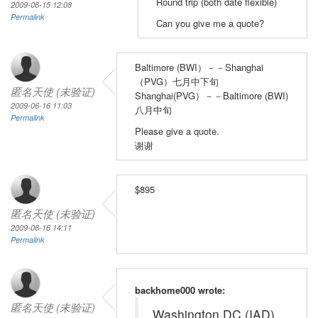
Round trip (both date flexible)
2009-06-15 12:08
Permalink
Can you give me a quote?
Baltimore (BWI）－－Shanghai
（PVG）七月中下旬
匿名天使 (未验证)
Shanghai(PVG）－－Baltimore (BWI)
2009-06-16 11:03
八月中旬
Permalink
Please give a quote.
谢谢
$895
匿名天使 (未验证)
2009-06-16 14:11
Permalink
backhome000 wrote:
匿名天使 (未验证)
Washington DC (IAD)