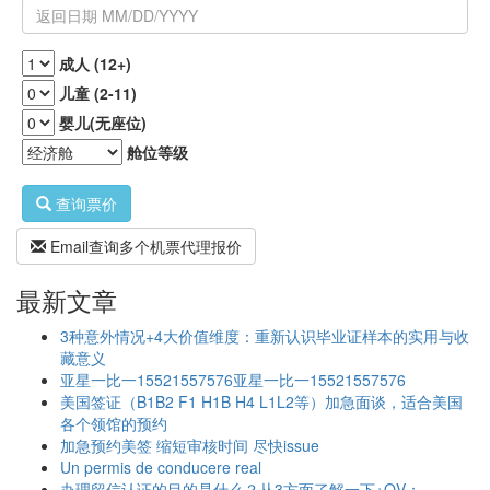
成人 (12+)
儿童 (2-11)
婴儿(无座位)
舱位等级
查询票价
Email查询多个机票代理报价
最新文章
3种意外情况+4大价值维度：重新认识毕业证样本的实用与收
藏意义
亚星一比一15521557576亚星一比一15521557576
美国签证（B1B2 F1 H1B H4 L1L2等）加急面谈，适合美国
各个领馆的预约
加急预约美签 缩短审核时间 尽快issue
Un permis de conducere real
办理留信认证的目的是什么？从3方面了解一下+QV：