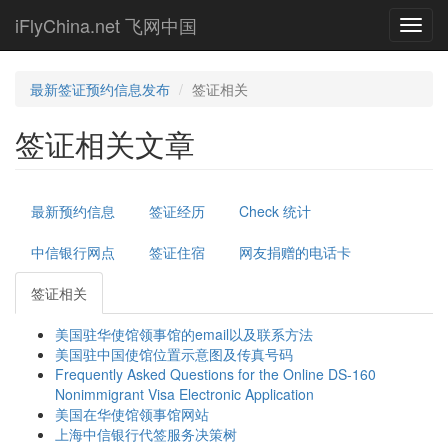
Skip
iFlyChina.net 飞网中国
Toggl
to
navig
main
content
最新签证预约信息发布
签证相关
签证相关文章
Primary
最新预约信息
签证经历
Check 统计
tabs
中信银行网点
签证住宿
网友捐赠的电话卡
签证相关
(active
tab)
美国驻华使馆领事馆的email以及联系方法
美国驻中国使馆位置示意图及传真号码
Frequently Asked Questions for the Online DS-160
Nonimmigrant Visa Electronic Application
美国在华使馆领事馆网站
上海中信银行代签服务决策树