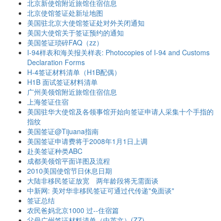
北京新使馆附近旅馆住宿信息
北京使馆签证处新址地图
美国驻北京大使馆签证处对外关闭通知
美国大使馆关于签证预约的通知
美国签证琐碎FAQ（zz）
I-94样表和海关报关样表: Photocopies of I-94 and Customs
Declaration Forms
H-4签证材料清单（H1B配偶）
H1B 面试签证材料清单
广州美领馆附近旅馆住宿信息
上海签证住宿
美国驻华大使馆及各领事馆开始向签证申请人采集十个手指的
指纹
美国签证@Tijuana指南
美国签证申请费将于2008年1月1日上调
赴美签证种类ABC
成都美领馆平面详图及流程
2010美国使馆节日休息日期
大陆非移民签证放宽 两年龄段将无需面谈
中新网: 美对华非移民签证可通过代传递"免面谈"
签证总结
农民爸妈北京1000 过--住宿篇
父母广州签证材料清单（中英文）(ZZ)