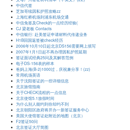
中信代签
芝加哥续因私护照攻略zz
上海红桥机场到浦东机场交通
中信免签及Check的一点经历经验(
CJ 梁老板 Contacts
中信银行: 赴美签证申请材料代传递业务
H1B回国返签被check经历
2006年10月10日起北京DS156需要网上填写
2007年1月1日起不再办理因私护照延期
签证面试经典25问及其解答范例
电子DS-156表的样本
爸妈上海(B-2)1000过，庆祝兼分享！(zz)
常用机场英语
关于沈阳签证的一些详细信息
北京旅馆指南
关于CHECK流程的一点信息
北京使馆5.1放假时间
为什么别人能约到你却约不到
北京朝阳区政府将开办一新签证服务中心
美国大使馆签证处附近的地图（北京）
F2签证50问
北京签证大厅简图