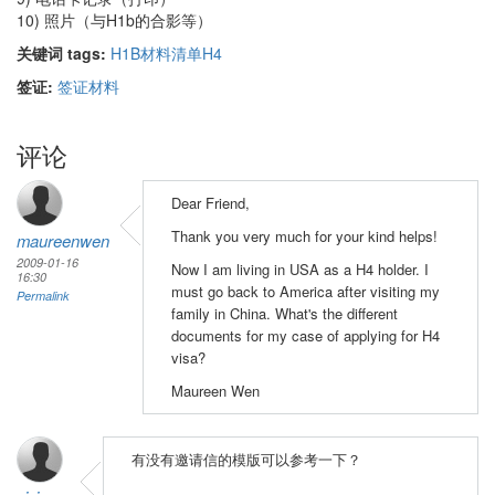
10) 照片（与H1b的合影等）
关键词 tags:
H1B
材料清单
H4
签证:
签证材料
评论
Dear Friend,
Thank you very much for your kind helps!
maureenwen
2009-01-16
Now I am living in USA as a H4 holder. I
16:30
must go back to America after visiting my
Permalink
family in China. What's the different
documents for my case of applying for H4
visa?
Maureen Wen
有没有邀请信的模版可以参考一下？