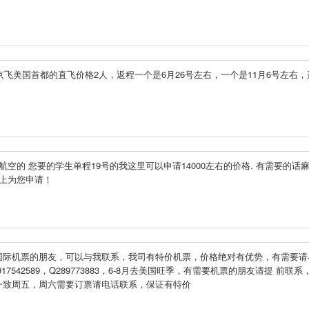
京飞美国首都的直飞价格2人，返程一个是6月26号左右，一个是11月6号左右，
航空的 您要的学生单程19号的我这里可以申请14000左右的价格. 有需要的话
马上为您申请！
国际机票的朋友，可以与我联系，我司有特价机票，价格绝对有优势，有需要请
13917542589，Q289773883，6-8月去美国旺季，有需要机票的朋友请提 前联系
，周一致周五，周六需要订票请电话联系，保证有特价