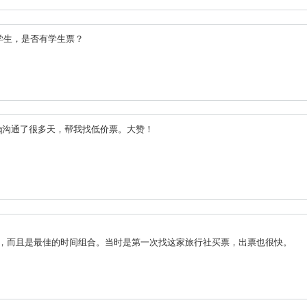
学生，是否有学生票？
我qq沟通了很多天，帮我找低价票。大赞！
票，而且是最佳的时间组合。当时是第一次找这家旅行社买票，出票也很快。