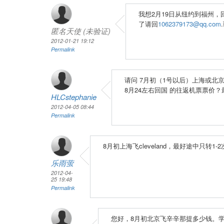
我想2月19日从纽约到福州，
了请回
1062379173@qq.com
匿名天使 (未验证)
2012-01-21 19:12
Permalink
请问 7月初（1号以后）上海或北京
8月24左右回国 的往返机票票价
HLCstephanie
2012-04-05 08:44
Permalink
8月初上海飞cleveland，最好途中只
乐雨萤
2012-04-
25 19:48
Permalink
您好，8月初北京飞辛辛那提多少钱。