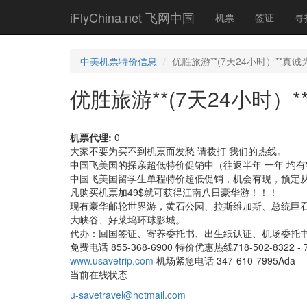
Skip
iFlyChina.net 飞网中国
机票
签证
寻
to
main
content
中美机票特价信息
优胜旅游**(7天24小时）**真
优胜旅游**(7天24小时
机票代理:
0
大家不要为买不到机票而发愁 请拨打 我们的热线。
中国飞美国的探亲超低特价促销中（往返半年 一年 均
中国飞美国留学生单程特价超低促销，机会有现，预定
凡购买机票加49$就可获得江南八日豪华游！！！
现有豪华邮轮世界游，黄石公园、拉斯维加斯、总统巨
大峡谷、好莱坞环球影城。
代办：回国签证、寄养委托书、出生纸认证、机场委托
免费电话 855-368-6900 特价优惠热线718-502-8322 - 7
www.usavetrip.com
机场紧急电话 347-610-7995Ada
当前在线状态
u-savetravel@hotmail.com