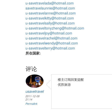
u-savetravelada@hotmail.com
savetravelsunnie@hotmail.com
u-savetravelanne@hotmail.com
u-savetravelkitty@hotmail.com
u-savetravelsally@hotmail.com
u-savetraveltonyzheng@hotmail.com
u-savetraveljoy@hotmail.com
u-savetravelrachel@hotmail.com
u-savetravelwendy@hotmail.com
u-savetravelterry@hotmail.com
所在国家:
评论
楼主订阅回复提醒
优胜旅游
usavetravel
2011-12-08
21:14
Permalink