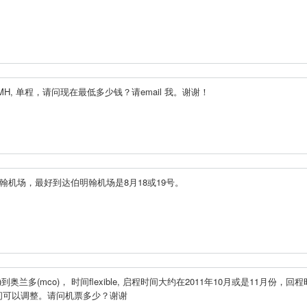
CMH, 单程，请问现在最低多少钱？请email 我。谢谢！
机场，最好到达伯明翰机场是8月18或19号。
兰多(mco)， 时间flexible, 启程时间大约在2011年10月或是11月份，回
间可以调整。请问机票多少？谢谢