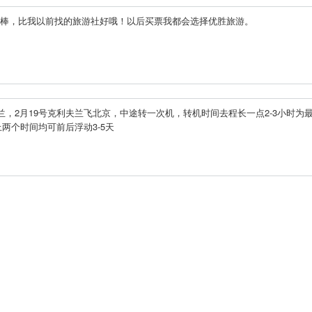
非常棒，比我以前找的旅游社好哦！以后买票我都会选择优胜旅游。
利夫兰，2月19号克利夫兰飞北京，中途转一次机，转机时间去程长一点2-3小时为
上两个时间均可前后浮动3-5天