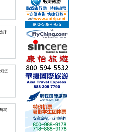
选择
麻烦您
与我
，工