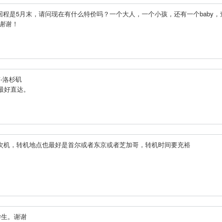
回程是5月末，请问现在有什么特价吗？一个大人，一个小孩，还有一个baby，
.谢谢！
-洛杉矶
？最好直达。
转1-2次机，转机地点也最好是首尔或者东京或者芝加哥，转机时间要充裕
学生。谢谢