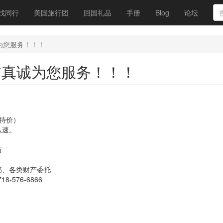
找同行
美国旅行团
回国礼品
手册
Blog
论坛
诚为您服务！！！
）**真诚为您服务！！！
有特价）
从速。
石
书、各类财产委托
18-576-6866