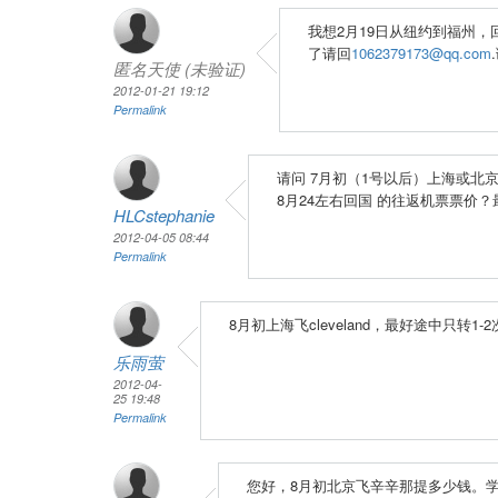
我想2月19日从纽约到福州，
了请回
1062379173@qq.com
匿名天使 (未验证)
2012-01-21 19:12
Permalink
请问 7月初（1号以后）上海或北京
8月24左右回国 的往返机票票价
HLCstephanie
2012-04-05 08:44
Permalink
8月初上海飞cleveland，最好途中只
乐雨萤
2012-04-
25 19:48
Permalink
您好，8月初北京飞辛辛那提多少钱。