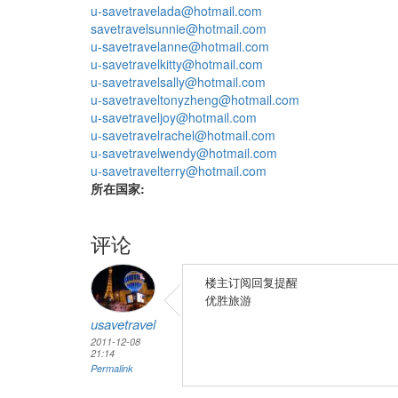
u-savetravelada@hotmail.com
savetravelsunnie@hotmail.com
u-savetravelanne@hotmail.com
u-savetravelkitty@hotmail.com
u-savetravelsally@hotmail.com
u-savetraveltonyzheng@hotmail.com
u-savetraveljoy@hotmail.com
u-savetravelrachel@hotmail.com
u-savetravelwendy@hotmail.com
u-savetravelterry@hotmail.com
所在国家:
评论
楼主订阅回复提醒
优胜旅游
usavetravel
2011-12-08
21:14
Permalink