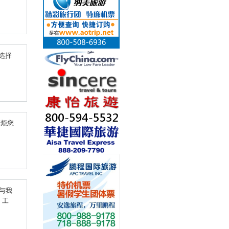
选择
麻烦您
与我
，工