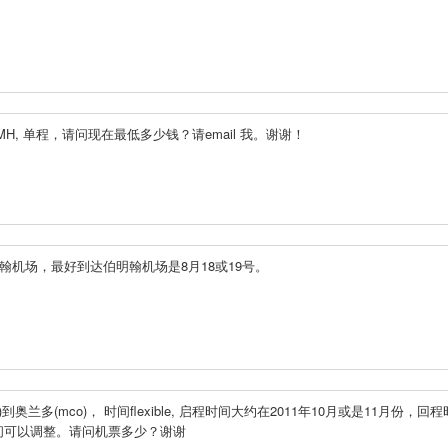
CMH, 单程，请问现在最低多少钱？请email 我。谢谢！
机场，最好到达伯明翰机场是8月18或19号。
兰多(mco)， 时间flexible, 启程时间大约在2011年10月或是11月份，回
间可以调整。请问机票多少？谢谢