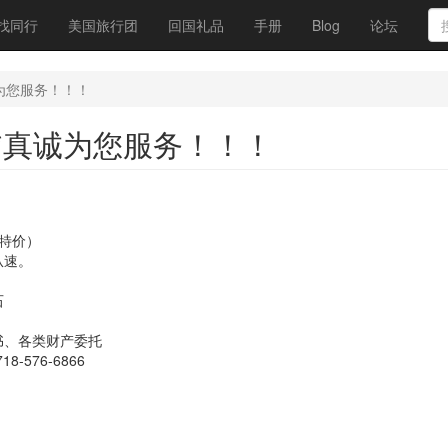
找同行
美国旅行团
回国礼品
手册
Blog
论坛
诚为您服务！！！
）**真诚为您服务！！！
有特价）
从速。
石
书、各类财产委托
18-576-6866