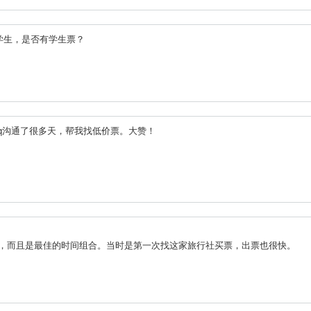
学生，是否有学生票？
我qq沟通了很多天，帮我找低价票。大赞！
票，而且是最佳的时间组合。当时是第一次找这家旅行社买票，出票也很快。