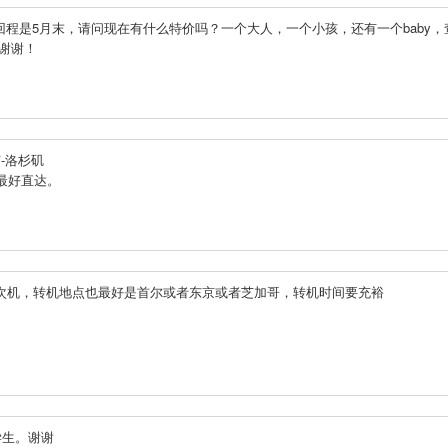
回程是5月末，请问现在有什么特价吗？一个大人，一个小孩，还有一个baby，
.谢谢！
-洛杉矶
？最好直达。
转1-2次机，转机地点也最好是首尔或者东京或者芝加哥，转机时间要充裕
学生。谢谢