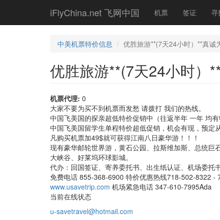
Skip
iFlyChina.net 飞网中国
机票
签证
寻
to
main
content
中美机票特价信息
优胜旅游**(7天24小时）**真
优胜旅游**(7天24小时
机票代理:
0
大家不要为买不到机票而发愁 请拨打 我们的热线。
中国飞美国的探亲超低特价促销中（往返半年 一年 均
中国飞美国留学生单程特价超低促销，机会有现，预定
凡购买机票加49$就可获得江南八日豪华游！！！
现有豪华邮轮世界游，黄石公园、拉斯维加斯、总统巨
大峡谷、好莱坞环球影城。
代办：回国签证、寄养委托书、出生纸认证、机场委托
免费电话 855-368-6900 特价优惠热线718-502-8322 - 7
www.usavetrip.com
机场紧急电话 347-610-7995Ada
当前在线状态
u-savetravel@hotmail.com