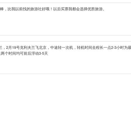
非常棒，比我以前找的旅游社好哦！以后买票我都会选择优胜旅游。
利夫兰，2月19号克利夫兰飞北京，中途转一次机，转机时间去程长一点2-3小时为
上两个时间均可前后浮动3-5天