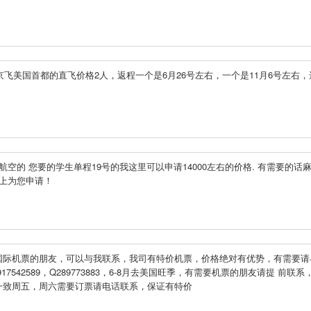
京飞美国首都的直飞价格2人，返程一个是6月26号左右，一个是11月6号左右，
航空的 您要的学生单程19号的我这里可以申请14000左右的价格. 有需要的话
马上为您申请！
国际机票的朋友，可以与我联系，我司有特价机票，价格绝对有优势，有需要请
13917542589，Q289773883，6-8月去美国旺季，有需要机票的朋友请提 前联系
，周一致周五，周六需要订票请电话联系，保证有特价