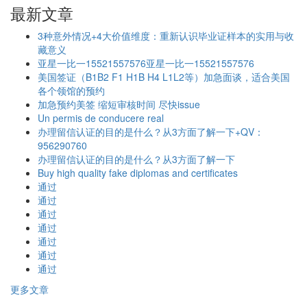
最新文章
3种意外情况+4大价值维度：重新认识毕业证样本的实用与收
藏意义
亚星一比一15521557576亚星一比一15521557576
美国签证（B1B2 F1 H1B H4 L1L2等）加急面谈，适合美国
各个领馆的预约
加急预约美签 缩短审核时间 尽快issue
Un permis de conducere real
办理留信认证的目的是什么？从3方面了解一下+QV：
956290760
办理留信认证的目的是什么？从3方面了解一下
Buy high quality fake diplomas and certificates
通过
通过
通过
通过
通过
通过
通过
更多文章