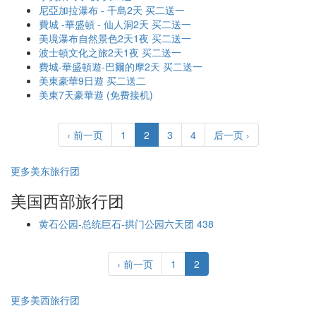
尼亞加拉瀑布 - 千島2天 买二送一
費城 -華盛頓 - 仙人洞2天 买二送一
美境瀑布自然景色2天1夜 买二送一
波士頓文化之旅2天1夜 买二送一
費城-華盛頓遊-巴爾的摩2天 买二送一
美東豪華9日遊 买二送二
美東7天豪華遊 (免费接机)
‹ 前一页
1
2
3
4
后一页 ›
更多美东旅行团
美国西部旅行团
黄石公园-总统巨石-拱门公园六天团 438
‹ 前一页
1
2
更多美西旅行团