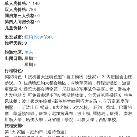
单人房价格:
1 140
双人房价格:
794
同房第三人价格:
0
第四人同房价格:
0
儿童价格:
0
出发城市:
纽约 New York
旅程天数:
9
旅游地区:
美东
出团日期:
星期二
星期五
行程特色:
獨家特色: 1.接机当天送特色遊*+自由购物（独家） 2. 内进国会山庄
参观。 3. 住两晚紐約大都会地区，两晚華盛頓，行程更轻松，遊览
更深度 4. 遊览大都会博物馆，尼亞加拉军事战争要塞古堡，瀑布水
力发电站 5. 可免费参观多间史密斯博物馆，全天遊览華盛頓 6. 特色
风味餐：波士顿龙虾晚餐+新英格兰蛤蜊巧达浓汤 7. 亿万富豪度假
别墅——听涛山庄 暢遊：8大名城，5大名校。 紐約，費城，巴爾的
摩，華盛頓特區，康寧，尼加拉瀑布，波士頓, 羅德島，康州。 普林
斯頓大學，哈佛大學，麻省理工學院，耶魯大學，西點軍校。
旅程安排:
第1天 家园 – 紐約市（送特色遊）