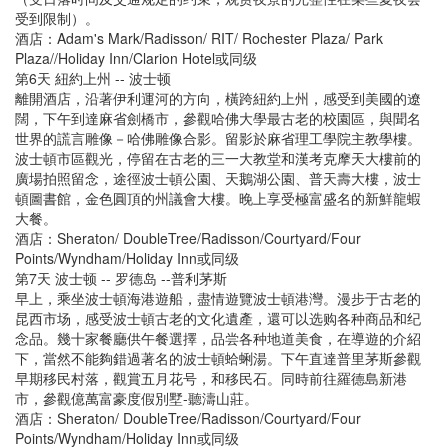
受到限制）。
酒店：Adam's Mark/Radisson/ RIT/ Rochester Plaza/ Park
Plaza//Holiday Inn/Clarion Hotel或同级
第6天 紐約上州 -- 波士顿
離開酒店，沿著伊利運河的方向，橫跨紐約上州，感受到美國的遼
闊，下午到達麻省劍橋市，參觀哈佛大學最古老的校園區，與聞名
世界的謊言雕像－哈佛雕像合影。留影於麻省理工學院主教學樓。
波士頓市區觀光，停留在古老的三一大教堂和漢考克摩天大樓前的
廣場拍照留念，途徑波士頓公園、天鵝湖公園、普天壽大樓，波士
頓圖書館，金色圓頂的州議會大樓。晚上享受極富盛名的新鮮龍蝦
大餐。
酒店：Sheraton/ DoubleTree/Radisson/Courtyard/Four
Points/Wyndham/Holiday Inn或同级
第7天 波士顿 -- 罗德岛 --普利茅斯
早上，乘坐波士頓海港遊船，盡情遊覽波士頓港灣。漫步于古老的
昆西市场，感受波士頓古老的文化遺產，還可以选购各种商品和纪
念品。幾十家餐廳供午餐選擇，品尝各种地道美食，在導遊的介紹
下，當然不能夠錯過著名的波士頓蛤蜊湯。下午直達普里茅斯參觀
早期移民村落，觀賞五月花号，和移民石。同時前往羅德島新港
市，參觀億萬富豪度假別墅-聽濤山莊。
酒店：Sheraton/ DoubleTree/Radisson/Courtyard/Four
Points/Wyndham/Holiday Inn或同级