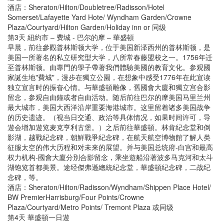
酒店：Sheraton/Hilton/Doubletree/Radisson/Hotel
Somerset/Lafayette Yard Hote/ Wyndham Garden/Crowne
Plaza/Courtyard/Hilton Garden/Holiday inn or 同级
第3天 紐約市 – 费城 - 巴尔的摩 – 華盛頓
早晨，前往參觀普林斯顿大学，位于美国新泽西州的普林斯顿，是
美国一所著名的私立研究型大学，八所常春藤盟校之一。1756年迁
至普林斯顿。由專門的學子帶著我們體驗美國的教育文化。参观國
家誕生地"費城"，漫步在獨立公園，在想象中感受1776年在此宣读
独立宣言时的振奋心情。与華盛頓雕像，舊國會大廈和獨立宫合影
留念，参观自由鐘或者自由活动。随后前往巴尔的摩美国马里兰州
最大城市，美国大西洋沿岸重要海港城市。这里留着诸多美国战争
的历史遗迹。（视当日交通、政治等具体情况，如果时间许可，导
遊会增加遊览麦克亨利古堡。）之后前往華盛頓。林肯紀念堂和倒
影湖，越戰紀念碑，朝鮮戰爭紀念碑，在航天航空博物館了解人类
征服太空的伟大历程和对未来的展望。并与美国总统府-白宫和最高
权力机构-國會大廈分別合影留念，乘坐遊船沿著波多马克河和太斗
湖饱览首都美景。途经傑弗遜總統紀念堂，華盛頓紀念碑，二战纪
念碑，等。
酒店：Sheraton/Hilton/Radisson/Wyndham/Shippen Place Hotel/
BW PremierHarrisburg/Four Points/Crowne
Plaza/Courtyard/Metro Points/ Tremont Plaza 或同级
第4天 華盛頓一日遊