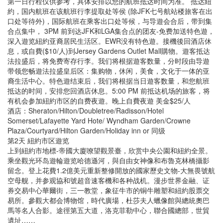
第一日行程仅供参考，具体安排以您的航班抵达时间为准。 抵达紐
約，国内航班在该航班行李提取处等侯 (除JFK七号航站楼旅客在出
口处等待外)，国际航班在乘客出口处等候，与导遊会合后，带到集
合点集中， 3PM 前到达JFK和LGA集合点的团友-免费加送特色遊，
深入遊览紐約亚裔居民生活区。EWR没有特色遊。接機後回酒店休
息，或自費($10/人)到Jersey Gardens Outlet Mall購物。遊客抵达
法拉盛后，将免费寄存行李。我们将根据遊客数量，分时段由导遊
带领您畅遊法拉盛皇后区：集购物，休闲，美食，文化于一体的亚
裔生活中心。特色遊结束后，我们将根据当日遊客数量，和您航班
抵达的时间，安排您回酒店休息。5:00 PM 前抵达机场的旅客，将
有机会参加紐約市区的自费夜遊。晚上自費夜遊 美金$25/人
酒店：Sheraton/Hilton/Doubletree/Radisson/Hotel
Somerset/Lafayette Yard Hote/ Wyndham Garden/Crowne
Plaza/Courtyard/Hilton Garden/Holiday inn or 同级
第2天 紐約市区遊览
上到紐約市地標-帝國大廈嘹望觀景臺，欣赏中央公園和紐約全景。
乘坐觀光环岛遊輪遊览哈德遜河，與自由女神像和布魯克林橋攝影
留念。登上花費1.2億美元重新整修開放的國家歷史文物-大無畏號航
空母舰，并参观協和號超音速客機和各种战机。漫步世界金融、证
券交易中心華爾街，三一教堂，象征牛市的铜牛雕塑和紐約股票交
易所。參觀大都会博物馆，時代廣場，杜莎夫人蠟像館與總統奧巴
馬等名人合影。途徑第五大道，洛克菲勒中心，聯合國總部，世貿
遺址……