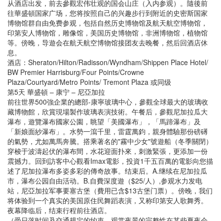
从酒店出发，前去參觀宏伟壮观的国会山庄（入内参观）。隨後前
往華盛頓国家广场，您将按照自己的兴趣步行到附近的史密斯国家
博物馆群自由免费参观，包括自然历史博物馆及航天航空博物馆，
印第安人博物馆，雕像馆，美国历史博物馆，非洲博物馆，植物馆
等。傍晚，导遊会在航天航空博物馆接团友去晚餐，然后回酒店休
息。
酒店：Sheraton/Hilton/Radisson/Wyndham/Shippen Place Hotel/
BW Premier Harrisburg/Four Points/Crowne
Plaza/Courtyard/Metro Points/ Tremont Plaza 或同级
第5天 華盛頓 – 康宁 – 尼亞加拉
前往世界500強企業的總部-康寧玻璃中心，參觀全球最大的玻璃收
藏博物館，欣賞現場製作玻璃表演技術。午餐后，參觀尼加拉瓜大
瀑布，遊覽瀑布國家公園，眺望「美國瀑布」，「馬蹄瀑布」及
「新娘面紗瀑布」。水勢一瀉千里，雷霆萬鈞，親身體驗那份磅礡
的氣勢，尤如萬馬奔騰。搭乘著名的"霧中少女"號遊船（冬季關閉）
穿梭于波濤起伏的瀑布間，水花迎面扑來，刺激緊張，更添加一份
震撼力。回到訪客中心觀看Imax電影，投資1千五百萬的電影向您描
述了尼加拉瀑布多姿多彩的傳奇故事。结束后。A.继续在尼加拉瓜
市，瀑布公园自由活动。B.自費深度遊（$25/人）,参观水力发电
站，尼亞加拉军事要塞古堡（費用已含$13古堡门票）。傍晚，我们
将体验到一个真实的美国原住民舞蹈表演，又称印第安人歌舞秀。
夜幕降临后，结束行程前往酒店。
（受日落时间及交通规定的约束，观赏夜景的完整性在某些夏夜会