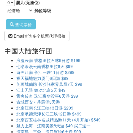
婴儿(无座位)
舱位等级
查询票价
Email查询多个机票代理报价
中国大陆旅行团
浪漫云南 香格里拉石林9日游 $199
七彩浪漫云南香格里拉8天 $99
诗画江南 长江三峡11日游 $299
福天福地魅力厦门6日游 $99
芙蓉城仙踪 长沙张家界凤凰7天 $99
江山无限 舞动北京5天 $49
舌尖传奇 珠江豪华没事6天游 $99
古城西安 • 兵馬俑3天游
北京江南长江三峡13日游 $299
北京承德天津长江三峡12日游 $499
北京西安桂林名城精品游11天 (4月开始) $549
魅力上海，江南美景8天遊 $49 买二送一
海南島，三亞，海口繽紛6天遊 $99