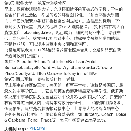
第8天 耶鲁大学 -- 第五大道购物区
早上，深度参观耶鲁大学，充满怀旧情怀的哥德式教学楼，学生的
宿舍和日常生活区，举世闻名的耶鲁图书馆。（如因耶魯大學關
門，導遊只能安排參觀耶魯校園公開區域）。途徑紐約機場，下午
來到女人的天堂，男人的地獄-第五大道購物區。特別停留在梅西百
貨旗艦店--bloomingdale's。现已成为，紐約的商业中心、居住中
心、文化中心、购物中心和旅遊中心。體驗極度奢華的購物感覺。
不購物的話，可以漫步遊覽中央公園和豪宅区。
（當晚可以欣賞7:00PM後開場的百老匯舞台劇，交通和門票自費，
導遊可以幫忙預訂）。
酒店：Sheraton/Hilton/Doubletree/Radisson/Hotel
Somerset/Lafayette Yard Hote/ Wyndham Garden/Crowne
Plaza/Courtyard/Hilton Garden/Holiday inn or 同级
第9天 西点军校 – 奥特莱斯购物 – 送机
早上驅車前往西點軍校，美国第一所军事学校。该校是美国历史最
悠久的军事学院之一。它曾与英国桑赫斯特皇家军事学院、俄罗斯
伏龙芝军事学院以及法国圣西尔军校并称世界“四大军校”。(* 安排军
校官方导遊陪同入内，请携带有效身份证件。) 稍後前往購物城，
伍德伯里。這裡是名牌折扣购物中心，世界最大的名牌直销中心，
户外环境设计独特，汇集众多高端品牌，如 Burberry, Coach, Dolce
& Gabbana, Fendi, Prada等，每天打折高達25%至65%。
关键词 tags:
ZH-AP9U