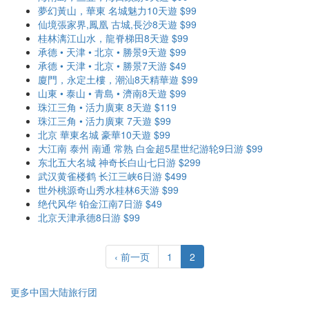
夢幻黃山，華東 名城魅力10天遊 $99
仙境張家界,鳳凰 古城,長沙8天遊 $99
桂林漓江山水，龍脊梯田8天遊 $99
承德 • 天津 • 北京 • 勝景9天遊 $99
承德 • 天津 • 北京 • 勝景7天游 $49
廈門，永定土樓，潮汕8天精華遊 $99
山東 • 泰山 • 青島 • 濟南8天遊 $99
珠江三角 • 活力廣東 8天遊 $119
珠江三角 • 活力廣東 7天遊 $99
北京 華東名城 豪華10天遊 $99
大江南 泰州 南通 常熟 白金超5星世纪游轮9日游 $99
东北五大名城 神奇长白山七日游 $299
武汉黄雀楼鹤 长江三峡6日游 $499
世外桃源奇山秀水桂林6天游 $99
绝代风华 铂金江南7日游 $49
北京天津承德8日游 $99
‹ 前一页
1
2
更多中国大陆旅行团