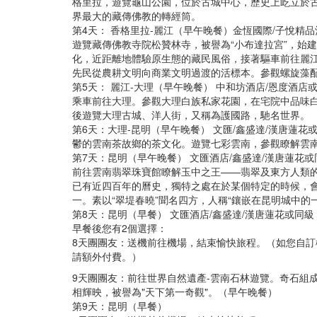
格里拉，遊覽龜山公園，位於古城中心，歷史上屹立於
界最大的藏傳佛教的轉經筒。
第4天： 香格里拉-麗江（早午晚餐）金恆國際/子悅精品
遊覽藏傳佛教寺院松贊林寺，被譽為“小布達拉宮”，始
化，近距離地體驗原生態的藏民風俗，接著驅車前往麗
先民從農耕文明向商業文明過渡的活標本。參觀螺旋藻
第5天： 麗江-大理（早午晚餐） 中和坊酒店/恩度酒店
乘車前往大理。參觀大理白族私家花園，在宅院中品味白
後遊覽大理古城、洋人街，又稱為護國路，馳名世界。
第6天：大理-昆明（早午晚餐） 文匯/鑫盛達/漢唐蓮
鬱的雲南茶故鄉的茶文化。遊覽七彩雲南，參觀瞭解雲
第7天：昆明（早午晚餐） 文匯酒店/鑫盛達/漢唐蓮花或
前往雲南翡翠珠寶館瞭解玉中之王——翡翠及東方人類
已有近四百年的曆史，獨特之處在於某個特定的時候，會
一。素以“翠堤春曉”聞名四方，人稱“鑲嵌在昆明城中的
第8天：昆明（早餐） 文匯酒店/鑫盛達/漢唐蓮花或同級
早餐後您有2個選擇：
8天團團友：送機前往機場，結束愉快旅程。（如您自訂
請額外付費。）
9天團團友：前往世界自然遺產-雲南石林遊覽。奇石組
相輝映，被譽為"天下第一奇觀"。（早午晚餐）
第9天：昆明（早餐）