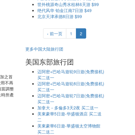
世外桃源奇山秀水桂林6天游 $99
绝代风华 铂金江南7日游 $49
北京天津承德8日游 $99
‹ 前一页
1
2
更多中国大陆旅行团
美国东部旅行团
迈阿密+巴哈马遊轮9日遊(免费接机)
參加之首
买二送一
費用不再
迈阿密+巴哈马遊轮8日遊(免费接机)
適當調整
买二送一
生時所產
迈阿密+巴哈马遊轮7日遊(免费接机)
买二送一
加拿大－多倫多3天2夜 买二送一
美東豪華5日遊-华盛顿酒店 买二送
二
美東豪華6日遊-華盛顿太空博物館
买二送二