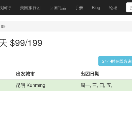
找同行
美国旅行团
回国礼品
手册
Blog
论坛
99
$99/199
24小时在线咨
出发城市
出团日期
昆明 Kunming
周一, 三, 四, 五,