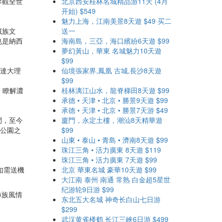
參觀全世
北京西安桂林名城精品游11天 (4月
开始) $549
魅力上海，江南美景8天遊 $49 买二
藏族文
送一
也是納西
海南島，三亞，海口繽紛6天遊 $99
夢幻黃山，華東 名城魅力10天遊
$99
抵達大理
仙境張家界,鳳凰 古城,長沙8天遊
$99
，瞭解濃
桂林漓江山水，龍脊梯田8天遊 $99
承德 • 天津 • 北京 • 勝景9天遊 $99
承德 • 天津 • 北京 • 勝景7天游 $49
間，至今
廈門，永定土樓，潮汕8天精華遊
的公園之
$99
山東 • 泰山 • 青島 • 濟南8天遊 $99
珠江三角 • 活力廣東 8天遊 $119
珠江三角 • 活力廣東 7天遊 $99
如需送機
北京 華東名城 豪華10天遊 $99
大江南 泰州 南通 常熟 白金超5星世
纪游轮9日游 $99
彝族風情
东北五大名城 神奇长白山七日游
$299
武汉黄雀楼鹤 长江三峡6日游 $499