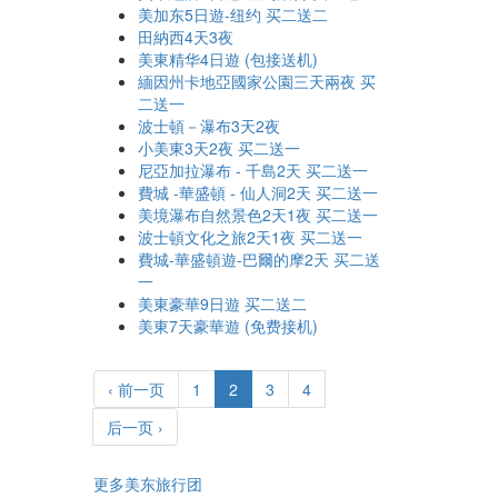
美加东5日遊-纽约 买二送二
田納西4天3夜
美東精华4日遊 (包接送机)
緬因州卡地亞國家公園三天兩夜 买
二送一
波士頓－瀑布3天2夜
小美東3天2夜 买二送一
尼亞加拉瀑布 - 千島2天 买二送一
費城 -華盛頓 - 仙人洞2天 买二送一
美境瀑布自然景色2天1夜 买二送一
波士頓文化之旅2天1夜 买二送一
費城-華盛頓遊-巴爾的摩2天 买二送
一
美東豪華9日遊 买二送二
美東7天豪華遊 (免费接机)
‹ 前一页
1
2
3
4
后一页 ›
更多美东旅行团