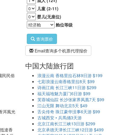
成人 (12+)
儿童 (2-11)
婴儿(无座位)
舱位等级
查询票价
Email查询多个机票代理报价
中国大陆旅行团
藏民民俗
浪漫云南 香格里拉石林9日游 $199
七彩浪漫云南香格里拉8天 $99
诗画江南 长江三峡11日游 $299
福天福地魅力厦门6日游 $99
芙蓉城仙踪 长沙张家界凤凰7天 $99
江山无限 舞动北京5天 $49
蒼洱風光
舌尖传奇 珠江豪华没事6天游 $99
古城西安 • 兵馬俑3天游
北京江南长江三峡13日游 $299
。抵達香
北京承德天津长江三峡12日游 $499