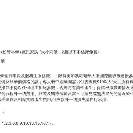
峽+松贊林寺+藏民家訪 (大小同價，2歲以下不佔床免費)
同價
費未含行李員及服務生服務費）；限持美加澳歐籍華人乘國際航班抵達後
及非華僑價格另議；客人若中途離團需另付脫團費$100/人/天且所有
安排並不得以任何理由拒絕參觀，否則將有罰金產生；保留根據實際情況
未含行程外一切費用、旅遊及醫療保險及當不可預見或無法避免的情況發
手續費及相應實際產生費用,但團款外一切損失請自行承擔。
）：
1.2.3.6.8.9.10.13.15.16.17.