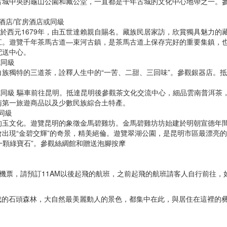
古城中央的龜山公園和藏公堂，一直都是千年古城的文化中心地帶之一。
酒店/官房酒店或同級
建於西元1679年，由五世達賴親自賜名。藏族民居家訪，欣賞獨具魅力的
江。遊覽千年茶馬古道—束河古鎮，是茶馬古道上保存完好的重要集鎮，
配送中心。
或同級
族獨特的三道茶，詮釋人生中的“一苦、二甜、三回味”。參觀銀器店。
花或同級 驅車前往昆明。抵達昆明後參觀茶文化交流中心，細品雲南普洱茶
南第一旅遊商品以及少數民族綜合土特產。
同級
的玉文化。遊覽昆明的象徵金馬碧雞坊。金馬碧雞坊坊始建於明朝宣德年
出現“金碧交輝”的奇景，精美絕倫。遊覽翠湖公園，是昆明市區最漂亮
一顆綠寶石”。參觀絲綢館和贈送泡腳按摩
機票，請預訂11AM以後起飛的航班，之前起飛的航班請客人自行前往，
成的石頭森林，大自然最美麗動人的景色，都集中在此，與居住在這裡的