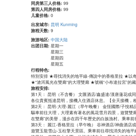
同房第三人价格:
99
第四人同房价格:
99
儿童价格:
0
出发城市:
昆明 Kunming
旅程天数:
9
旅游地区:
中国大陆
出团日期:
星期一
星期三
星期四
星期五
行程特色:
特別安排 ★尋找消失的地平線-傳說中的香格里拉 ★
★“滄洱風光在雙廊“的大理雙廊 ★號稱“小布達拉宮”的
旅程安排:
第1天： 昆明（不含餐） 文匯酒店/鑫盛達/漢唐蓮花或
各位貴賓抵達昆明，接機入住酒店休息。【全天接機，
第2天： 昆明-大理-麗江（早午晚餐） 金恆國際/子悅
驅車前往大理，大理素有著名的風花雪月四景，遊覽雙
在雙廊”的美譽，漫步在四千年歷史的白族漁村。乘車前
第3天： 麗江-香格里拉（早午晚） 谷神酒店/神曲酒店
遊覽玉龍雪山-玉柱擎天景區。乘車前往尋找消失的地平