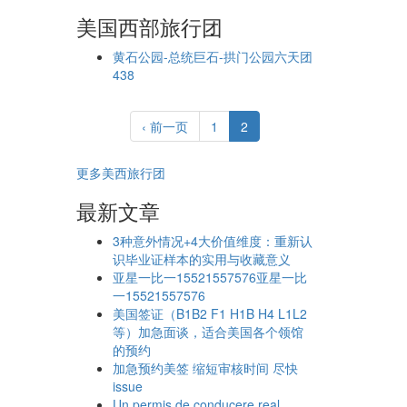
美国西部旅行团
黄石公园-总统巨石-拱门公园六天团
438
‹ 前一页
1
2
更多美西旅行团
最新文章
3种意外情况+4大价值维度：重新认
识毕业证样本的实用与收藏意义
亚星一比一15521557576亚星一比
一15521557576
美国签证（B1B2 F1 H1B H4 L1L2
等）加急面谈，适合美国各个领馆
的预约
加急预约美签 缩短审核时间 尽快
issue
Un permis de conducere real