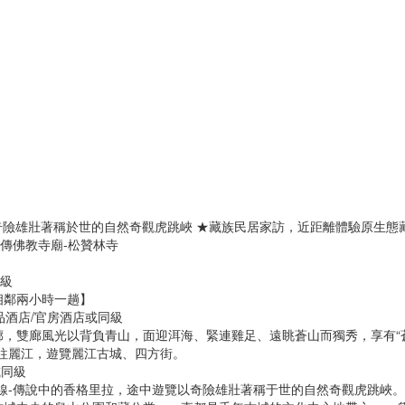
以奇險雄壯著稱於世的自然奇觀虎跳峽 ★藏族民居家訪，近距離體驗原生態
藏傳佛教寺廟-松贊林寺
同級
相鄰兩小時一趟】
精品酒店/官房酒店或同級
廊，雙廊風光以背負青山，面迎洱海、緊連雞足、遠眺蒼山而獨秀，享有“
往麗江，遊覽麗江古城、四方街。
或同級
線-傳說中的香格里拉，途中遊覽以奇險雄壯著稱于世的自然奇觀虎跳峽