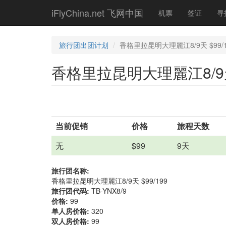
Skip
iFlyChina.net 飞网中国
机票
签证
寻
to
main
content
旅行团出团计划
香格里拉昆明大理麗江8/9天 $99/1
香格里拉昆明大理麗江8/9天 
当前促销
价格
旅程天数
无
$99
9天
旅行团名称:
香格里拉昆明大理麗江8/9天 $99/199
旅行团代码:
TB-YNX8/9
价格:
99
单人房价格:
320
双人房价格:
99