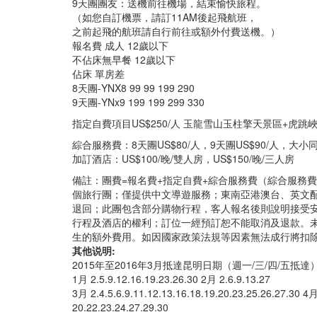
9天團團友：送機前往機場，結束愉快旅程。
（如您自訂機票，請訂11AM後起飛航班，
之前起飛的航班請自行前往或額外付費送機。）
報名費 成人 12歲以下
不佔床無早餐 12歲以下
佔床 單房差
8天團-YNX8 99 99 199 290
9天團-YNx9 199 199 299 330
指定自費項目US$250/人 玉龍雪山玉柱擎天景區+虎跳
綜合服務費：8天團US$80/人，9天團US$90/人，大小
加訂酒店：US$100/晚/雙人房，US$150/晚/三人房
備註：團費=報名費+指定自費+綜合服務費（綜合服務
個旅行團；僅提供中文導遊服務；東南亞港澳台、英文配偶
退回；此團包含部分購物行程，客人報名後則說明接受
行程及酒店的權利；訂位一經預訂恕不能取消及退款。
生的額外費用。如因國家政策法規等因素無法成行將扣除
其他说明:
2015年至2016年3月抵達昆明日期（週一/三/四/五抵達
1月 2.5.9.12.16.19.23.26.30 2月 2.6.9.13.27
3月 2.4.5.6.9.11.12.13.16.18.19.20.23.25.26.27.30 4月 
20.22.23.24.27.29.30