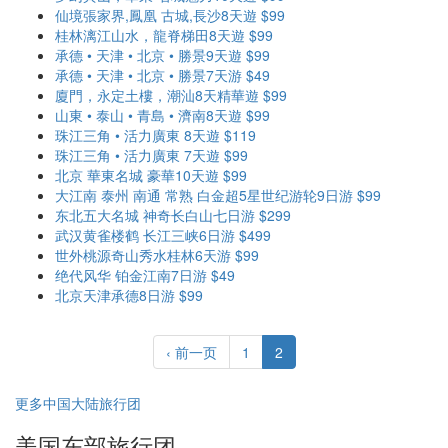
仙境張家界,鳳凰 古城,長沙8天遊 $99
桂林漓江山水，龍脊梯田8天遊 $99
承德 • 天津 • 北京 • 勝景9天遊 $99
承德 • 天津 • 北京 • 勝景7天游 $49
廈門，永定土樓，潮汕8天精華遊 $99
山東 • 泰山 • 青島 • 濟南8天遊 $99
珠江三角 • 活力廣東 8天遊 $119
珠江三角 • 活力廣東 7天遊 $99
北京 華東名城 豪華10天遊 $99
大江南 泰州 南通 常熟 白金超5星世纪游轮9日游 $99
东北五大名城 神奇长白山七日游 $299
武汉黄雀楼鹤 长江三峡6日游 $499
世外桃源奇山秀水桂林6天游 $99
绝代风华 铂金江南7日游 $49
北京天津承德8日游 $99
‹ 前一页
1
2
更多中国大陆旅行团
美国东部旅行团