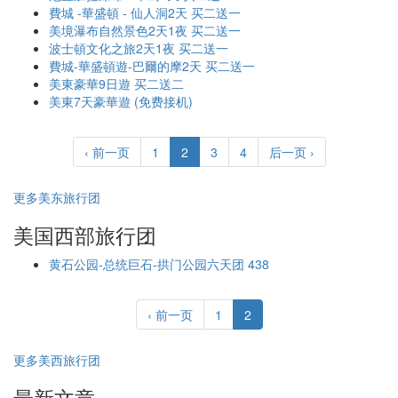
費城 -華盛頓 - 仙人洞2天 买二送一
美境瀑布自然景色2天1夜 买二送一
波士頓文化之旅2天1夜 买二送一
費城-華盛頓遊-巴爾的摩2天 买二送一
美東豪華9日遊 买二送二
美東7天豪華遊 (免费接机)
‹ 前一页
1
2
3
4
后一页 ›
更多美东旅行团
美国西部旅行团
黄石公园-总统巨石-拱门公园六天团 438
‹ 前一页
1
2
更多美西旅行团
最新文章