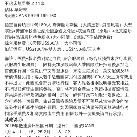
不佔床無早餐 2-11歲
佔床 單房差
6天團CAN6 99 99 199 160
指定自費項目US$180/人 珠海圓明新園（大清王朝+淇澳風雲）大型
演出+黃浦軍校舊址紀念館旅遊文化區+夜遊珠江（乘船）+北京路步
行街+品嚐廣州特色糖水 (大小同價，2歲以下不佔床免費)
綜合服務費：6天團US$60/人，大小同價
加訂酒店：US$100/晚/雙人房，US$150/晚/三人房
備註：團費=報名費+指定自費+綜合服務費（綜合服務費未含行李員
及服務生服務費）；限持美加澳歐籍華人乘國際航班抵達後參加之
首個旅行團；僅提供中文導遊服務；東南亞港澳台、英文配偶及非
華僑價格另議；客人若中途離團需另付脫團費$100/人/天且所有費用
不再退回；此團包含部分購物行程，客人報名後則說明接受安排並
不得以任何理由拒絕參觀，否則將有罰金產生；保留根據實際情況
適當調整行程及酒店的權利；訂位一經預訂恕不能取消及退款。未
含行程外一切費用、旅遊及醫療保險及當不可預見或無法避免的情
況發生時所產生的額外費用。如因國家政策法規等因素無法成行將
扣除手續費及相應實際產生費用,但團款外一切損失請自行承擔。
其他说明:
2015年抵達廣州出團日期（週日）：團號CAN6
1月 4、11、18、25 2月 1、8、22