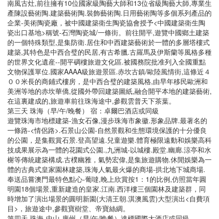
南風古灶,前往擁有10位國家級陶藝大師和13位省級陶藝大師,專業生
產陳設藝術陶.建築藝術陶.裝飾藝術陶.日用藝術陶等多個系列產品的
企業-美術陶瓷廠，被中國建築衛生陶瓷協會授予<中國建築衛生陶
瓷出口基地>稱號-石灣陶瓷城/一條街。前往開平,遊覽中國鄉土建築
的一個特殊類型,是集防衛.居住和中西建築藝術於一體的多層塔樓式
建築,其特色是中西合璧的民居,有古希臘.古羅馬及伊斯蘭等風格多種
的世界文化遺産--開平碉樓旅遊文化區.被國務院批准列入全國重點
文物保護單位.國家AAAA級旅遊景區.赤坎古鎮/歐陸風情街,這條近４
００米長的商鋪式樓房，是中西合璧的建築風格,由早年移民歐洲和
美洲等地的赤坎華僑,從國外帶回建築圖紙,融合開平本地的建築藝術,
在這裏建成的,旅遊車前往珠海途中,參觀雲普天下茶葉。
第三天 珠海（早/午/晚餐） 宿：卓爾巴酒店或同級
遊覽珠海市地標建築-漁女石像,漫步珠海市象徽.形象品牌.最著名的
一條路-<情侶路>.石景山公園-自然景觀和生態環境保護的十分優良
的公園，是集觀賞石景.登高望遠.兒童遊樂.體育極限遠動和娛樂高科
技成果展示為一體的花園式公園.,九洲城-以城樓.殿堂.幽廊.涼亭和水
榭等傳統建築構成.古樸幽雅，氣勢宏偉,是集旅遊購物.休閒娛樂為一
體的古典式皇家園林建築,珠海人氣最火爆的商場-拱北地下城商場.
奉送品嘗澳門最特色點心-葡噠,晚上欣賞按1：1的比例,仿照當年圓
明園18個場景,重新建造的皇家.江南.西洋樓三個園林及建築群，同
時增加了演出場景的圓明新園(大清王朝.淇澳風雲)大型演出<自費項
目>，旅遊途中,參觀寶樹堂、帝寶絲綢。
第四天 珠海-中山-廣州（早/午/晚餐）達標國際大酒店或同級