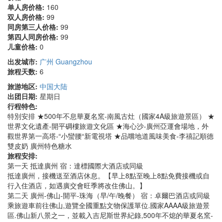
单人房价格:
160
双人房价格:
99
同房第三人价格:
99
第四人同房价格:
99
儿童价格:
0
出发城市:
广州 Guangzhou
旅程天数:
6
旅游地区:
中国大陆
出团日期:
星期日
行程特色:
特別安排 ★500年不息華夏名窯-南風古灶（國家4A級旅遊景區） ★
世界文化遺產-開平碉樓旅遊文化區 ★海心沙-廣州亞運會場地，外
觀世界第一高塔-“小蠻腰“新電視塔 ★品嚐地道風味美食-李禧記順德
雙皮奶 廣州特色糖水
旅程安排:
第一天 抵達廣州 宿：達標國際大酒店或同級
抵達廣州，接機送至酒店休息。【早上8點至晚上8點免費接機或自
行入住酒店，如遇廣交會旺季將改住佛山。】
第二天 廣州-佛山-開平-珠海（早/午/晚餐） 宿：卓爾巴酒店或同級
乘旅遊車前往佛山,遊覽全國重點文物保護單位.國家AAAA級旅遊景
區.佛山新八景之一，並載入吉尼斯世界紀錄,500年不熄的華夏名窯-