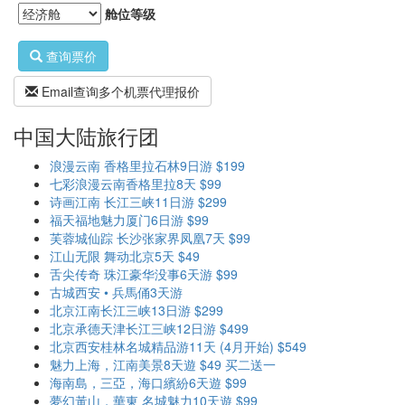
舱位等级
查询票价
Email查询多个机票代理报价
中国大陆旅行团
浪漫云南 香格里拉石林9日游 $199
七彩浪漫云南香格里拉8天 $99
诗画江南 长江三峡11日游 $299
福天福地魅力厦门6日游 $99
芙蓉城仙踪 长沙张家界凤凰7天 $99
江山无限 舞动北京5天 $49
舌尖传奇 珠江豪华没事6天游 $99
古城西安 • 兵馬俑3天游
北京江南长江三峡13日游 $299
北京承德天津长江三峡12日游 $499
北京西安桂林名城精品游11天 (4月开始) $549
魅力上海，江南美景8天遊 $49 买二送一
海南島，三亞，海口繽紛6天遊 $99
夢幻黃山，華東 名城魅力10天遊 $99