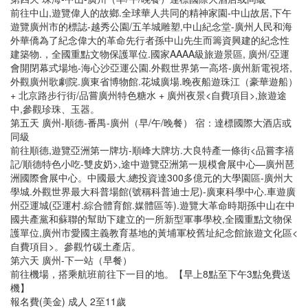
前往中山,遊覽偉人的故鄉.全球華人共同的精神家園-中山故居,下午
遊覽廣州市的標誌-越秀公園/五羊城雕塑,中山紀念堂-廣州人民和海
外華僑為了紀念偉大的革命先行者孫中山先生而籌資興建的紀念性
建築物.，全國重點文物保護單位.國家AAAA級旅遊景區, 廣州/亞運
會開閉幕式場地-海心沙亞運公園.外觀世界第一高塔-廣州新電視塔,
外觀廣州歌劇院.廣東省博物館.花城廣場.晚夜船遊珠江（豪華遊船）
+ 北京路步行街/品嘗廣州特色糖水 + 廣州夜景<自費項目>,旅遊途
中,參觀珍珠、玉器。
第五天 廣州-順德-番禺-廣州（早/午/晚餐） 宿：達標國際大酒店或
同級
前往順德,遊覽亞洲第一牌坊-順峰大牌坊.大良特產一條街<品嘗李禧
記/順德特色小吃-雙皮奶>,途中遊覽亞洲第一規模會展中心—廣州琶
洲國際會展中心。中國最大.總投資達300多億元的大學園區-廣州大
學城.外觀世界最大科普場館(號稱科普迪士尼)-廣東科學中心.車遊廣
州亞運城(亞運村.綜合體育館.媒體區等).遊覽大革命時期孫中山在中
國共產黨和蘇聯的幫助下建立的一所新型軍事學校,全國重點文物保
護單位,廣州市愛國主義教育基地的黃埔軍校舊址紀念館旅遊文化區<
自費項目>。參觀竹碳土產店。
第六天 廣州-下一站（早餐）
前往機場，搭乘航班前往下一目的地。【早上8點至下午3點免費送
機】
報名費(美金) 成人 2至11歲