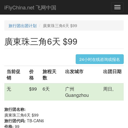
Skip
iFlyChina.net 飞网中国
Toggl
to
navig
main
content
旅行团出团计划
廣東珠三角6天 $99
廣東珠三角6天 $99
24小时在线咨询或报名
当前促
价
旅程天
出发城市
出团日期
销
格
数
无
$99
6天
广州
周日,
Guangzhou
旅行团名称:
廣東珠三角6天 $99
旅行团代码:
TB-CAN6
价格:
99