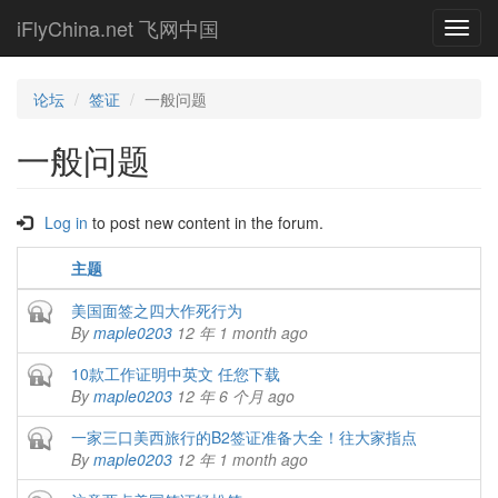
Skip
iFlyChina.net 飞网中国
Toggl
to
navig
main
content
论坛
签证
一般问题
一般问题
Log in
to post new content in the forum.
主题
Closed topic
美国面签之四大作死行为
By
maple0203
12 年 1 month ago
Closed topic
10款工作证明中英文 任您下载
By
maple0203
12 年 6 个月 ago
Closed topic
一家三口美西旅行的B2签证准备大全！往大家指点
By
maple0203
12 年 1 month ago