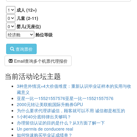
成人 (12+)
儿童 (2-11)
婴儿(无座位)
舱位等级
查询票价
Email查询多个机票代理报价
当前活动论坛主题
3种意外情况+4大价值维度：重新认识毕业证样本的实用与收
藏意义
亚星一比一15521557576亚星一比一15521557576
2000元转让美联航国际升舱券GPU
为什么要求代理讲诚信，顾客就可以不用 诚信都是相互的
1小时40分底特律出关够吗？
办理留信认证的目的是什么？从3方面了解一下
Un permis de conducere real
如何快速购买毕业证成绩单？