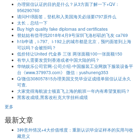
办理留信认证的目的是什么？从3方面了解一下+QV：
956290760
请问H1B面签，登机和入美国海关必须要i797原件么
太长，总结一下
Buy high quality fake diplomas and certificates
替姑姑有偿寻找2018年4月9号深圳飞洛杉矶的飞友 ca769
h1b申请，i-797、i-192上的城市都是北京，预约面签到上海
可以吗？会被拒吗？
低价转让United 代金券 三张 两张面额100一张面额150
有华人需要发货到香港或者中国大陆的吗？
华纳娱乐公司官网-公司介绍-中国服装工业网旗下服装设备平
台《www.379973.com》 微信：yushuneng353
Q/微信308057815办理美国文凭毕业证成绩单留信认证永久
可查.
大家觉得海航波士顿直飞上海的航班一年内有希望复航吗？
黑客改成绩,黑客改杜克大学挂科成绩
更多
最新文章
3种意外情况+4大价值维度：重新认识毕业证样本的实用与收
藏意义