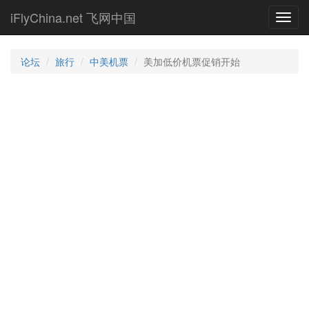
Skip
iFlyChina.net 飞网中国
Toggl
to
navig
main
content
论坛
旅行
中美机票
美加低价机票促销开始