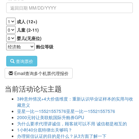
成人 (12+)
儿童 (2-11)
婴儿(无座位)
舱位等级
查询票价
Email查询多个机票代理报价
当前活动论坛主题
3种意外情况+4大价值维度：重新认识毕业证样本的实用与收
藏意义
亚星一比一15521557576亚星一比一15521557576
2000元转让美联航国际升舱券GPU
为什么要求代理讲诚信，顾客就可以不用 诚信都是相互的
1小时40分底特律出关够吗？
办理留信认证的目的是什么？从3方面了解一下