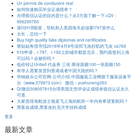
Un permis de conducere real
如何快速购买毕业证成绩单？
办理留信认证的目的是什么？从3方面了解一下+QV：
956290760
请问H1B面签，登机和入美国海关必须要i797原件么
太长，总结一下
Buy high quality fake diplomas and certificates
替姑姑有偿寻找2018年4月9号深圳飞洛杉矶的飞友 ca769
h1b申请，i-797、i-192上的城市都是北京，预约面签到上海
可以吗？会被拒吗？
低价转让United 代金券 三张 两张面额100一张面额150
有华人需要发货到香港或者中国大陆的吗？
华纳娱乐公司官网-公司介绍-中国服装工业网旗下服装设备平
台《www.379973.com》 微信：yushuneng353
Q/微信308057815办理美国文凭毕业证成绩单留信认证永久
可查.
大家觉得海航波士顿直飞上海的航班一年内有希望复航吗？
黑客改成绩,黑客改杜克大学挂科成绩
更多
最新文章