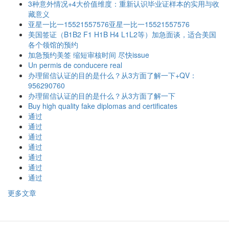
3种意外情况+4大价值维度：重新认识毕业证样本的实用与收
藏意义
亚星一比一15521557576亚星一比一15521557576
美国签证（B1B2 F1 H1B H4 L1L2等）加急面谈，适合美国
各个领馆的预约
加急预约美签 缩短审核时间 尽快issue
Un permis de conducere real
办理留信认证的目的是什么？从3方面了解一下+QV：
956290760
办理留信认证的目的是什么？从3方面了解一下
Buy high quality fake diplomas and certificates
通过
通过
通过
通过
通过
通过
通过
更多文章