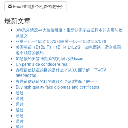
Email查询多个机票代理报价
最新文章
3种意外情况+4大价值维度：重新认识毕业证样本的实用与收
藏意义
亚星一比一15521557576亚星一比一15521557576
美国签证（B1B2 F1 H1B H4 L1L2等）加急面谈，适合美国
各个领馆的预约
加急预约美签 缩短审核时间 尽快issue
Un permis de conducere real
办理留信认证的目的是什么？从3方面了解一下+QV：
956290760
办理留信认证的目的是什么？从3方面了解一下
Buy high quality fake diplomas and certificates
通过
通过
通过
通过
通过
通过
通过