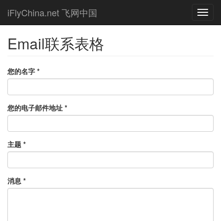
Skip
iFlyChina.net 飞网中国
Toggl
to
navig
main
content
Email联系表格
您的名字
*
您的电子邮件地址
*
主题
*
消息
*