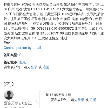
特推荐这家 实力公司 美国签证全面开放 加急预约 中国香港 北京 上
海 广州 成都 沈阳 B1 B2 F1 J1 L1 H1B六大使馆签证，加急预约 2-
3个工作日面签大使馆， 签证类型不限 100%预约成功，先预约后付
款，提供第三国签证香港 新加坡 加拿大 英国 美签加急预约，申根
国 德国加急预约， 拒签原因查询 ， 签证通过加急取护照24小时拿
到 ，电话微信号 13910793199 010-65003872 希望帮到大家！ 代
缴美国 新加坡签证费 电话18601653199 回国机票他家申请2折！建
议大家加微信备用！！ 上次签证情况: 通过
Email:
Contact person by email
签证类型:
B2
签证城市:
北京
要发表评论，请先
登录
或
注册
评论
楼主订阅回复提醒
要发表评论，请先
登录
或
注册
匿名天使 (未验证)
2023-12-20 20:14