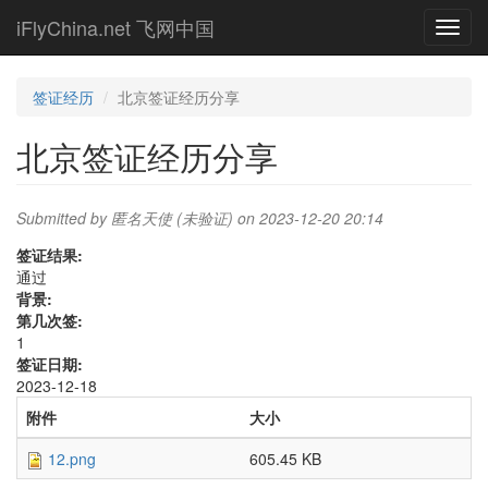
Skip
iFlyChina.net 飞网中国
Toggl
to
navig
main
content
签证经历
北京签证经历分享
北京签证经历分享
Submitted by
匿名天使 (未验证)
on 2023-12-20 20:14
签证结果:
通过
背景:
第几次签:
1
签证日期:
2023-12-18
附件
大小
12.png
605.45 KB