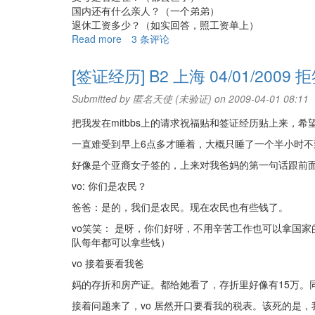
国内还有什么亲人？（一个弟弟）
退休工资多少？（如实回答，照工资单上）
Read more
about
3 条评论
[签
证
[签证经历] B2 上海 04/01/2009 
经
历]
Submitted by
匿名天使 (未验证)
on 2009-04-01 08:11
B2
把我发在mitbbs上的请求祝福贴和签证经历贴上来，
北
京
一直难受到早上6点多才睡着，大概只睡了一个半小时不
11/05/2009
好像是个亚裔女子签的，上来对我爸妈的第一句话跟前
通
过
vo: 你们是农民？
爸爸：是的，我们是农民。现在农民也有些钱了。
vo笑笑： 是呀，你们好呀，不用辛苦工作也可以拿国
队每年都可以拿些钱）
vo 接着要看我爸
妈的存折和房产证。都给她看了，存折里好像有15万。
接着问题来了，vo 居然开口要看我的税表。该死的是，