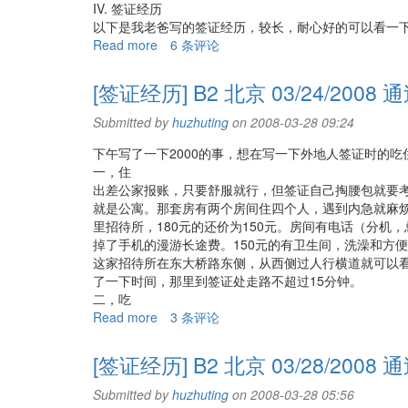
IV. 签证经历
以下是我老爸写的签证经历，较长，耐心好的可以看一
Read more
about
6 条评论
[签
证
[签证经历] B2 北京 03/24/2008 
经
历]
Submitted by
huzhuting
on 2008-03-28 09:24
B2
下午写了一下2000的事，想在写一下外地人签证时的
成
一，住
都
出差公家报账，只要舒服就行，但签证自己掏腰包就要考
11/03/2008
就是公寓。那套房有两个房间住四个人，遇到内急就麻
里招待所，180元的还价为150元。房间有电话（分
掉了手机的漫游长途费。150元的有卫生间，洗澡和方
这家招待所在东大桥路东侧，从西侧过人行横道就可以看
了一下时间，那里到签证处走路不超过15分钟。
二，吃
Read more
about
3 条评论
[签
证
[签证经历] B2 北京 03/28/2008 
经
历]
Submitted by
huzhuting
on 2008-03-28 05:56