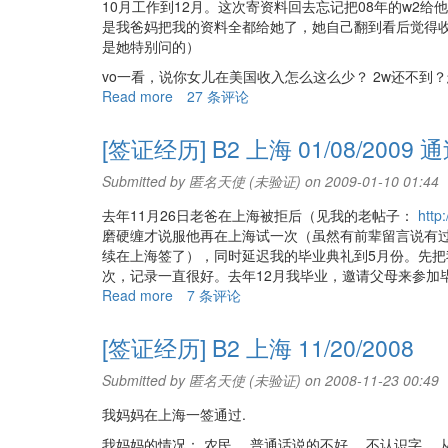
10月工作到12月。这次寄资料回去忘记把08年的w2
是我爸妈把我的资料全都给她了，她自己翻到看后觉得
是她特别问的）
vo一看，说你女儿在美国收入怎么这么少？ 2w还不到
Read more
about
27 条评论
[签
证
[签证经历] B2 上海 01/08/2009 
经
历]
Submitted by
匿名天使 (未验证)
on 2009-01-10 01:44
B2
去年11月26日老爸在上海被拒后（见我的老帖子：
http
上
磨硬缠才说服他再在上海试一次（虽然有前辈留言说有
海
续在上海签了），同时延迟我的毕业典礼到5月份。先把
04/01/2009
次，记录一直很好。去年12月我毕业，邀请父母来参加毕业
拒
Read more
about
7 条评论
签
[签
证
[签证经历] B2 上海 11/20/2008
经
历]
Submitted by
匿名天使 (未验证)
on 2008-11-23 00:49
B2
我妈妈在上海一签通过.
上
海
我妈妈的情况： 农民， 普通话说的不好， 不认识字，