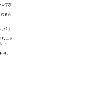
比全军覆
，接着再
会，经济
前后大概
看。可
不倒”。