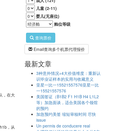
成人 (12+)
儿童 (2-11)
婴儿(无座位)
舱位等级
查询票价
Email查询多个机票代理报价
最新文章
3种意外情况+4大价值维度：重新认
识毕业证样本的实用与收藏意义
亚星一比一15521557576亚星一比
一15521557576
队，在大
美国签证（B1B2 F1 H1B H4 L1L2
等）加急面谈，适合美国各个领馆
的预约
加急预约美签 缩短审核时间 尽快
issue
Un permis de conducere real
1b，从