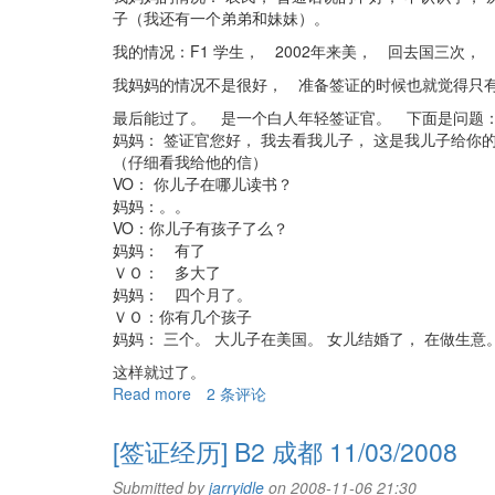
01/08/2009
子（我还有一个弟弟和妹妹）。
通
我的情况：F1 学生， 2002年来美， 回去国三
过
我妈妈的情况不是很好， 准备签证的时候也就觉得只有
最后能过了。 是一个白人年轻签证官。 下面是问题
妈妈： 签证官您好， 我去看我儿子， 这是我儿子给你
（仔细看我给他的信）
VO： 你儿子在哪儿读书？
妈妈：。。
VO：你儿子有孩子了么？
妈妈： 有了
ＶＯ： 多大了
妈妈： 四个月了。
ＶＯ：你有几个孩子
妈妈： 三个。 大儿子在美国。 女儿结婚了， 在做生意
这样就过了。
Read more
about
2 条评论
[签
证
[签证经历] B2 成都 11/03/2008
经
历]
Submitted by
jarryidle
on 2008-11-06 21:30