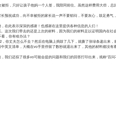
次被拒，只好让孩子他妈一个人签，我陪同前往。虽然这样费用大些，总
。
家长预祝成功，向不幸被拒的家长说一声不要郁闷，不要灰心，鼓足勇气
励，在此表示深深的感谢！也感谢在这里提供各种信息的人们！
亮。这次我们带去的还是上次的材料，因为我们的材料足以证明国内在社
不看，你有啥办法？
？2，你丈夫怎么不去？然后在电脑上捣鼓了几下，就撕了张绿条递出来，
中英文清单，大概在vo手里停留了数秒就退出来了，其他的材料都没有
，我们还拟了很多vo可能会提的问题和我们的回答打印出来，戏称“百问