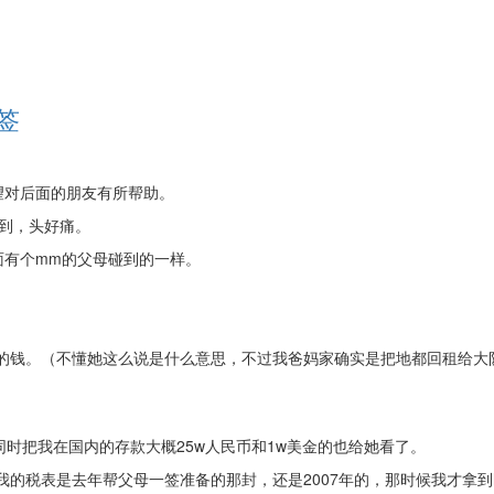
拒签
希望对后面的朋友有所帮助。
到，头好痛。
面有个mm的父母碰到的一样。
家的钱。（不懂她这么说是什么意思，不过我爸妈家确实是把地都回租给大
同时把我在国内的存款大概25w人民币和1w美金的也给她看了。
我的税表是去年帮父母一签准备的那封，还是2007年的，那时候我才拿到h