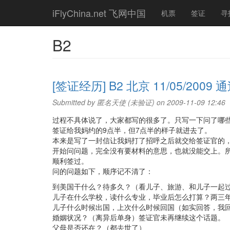
Skip
iFlyChina.net 飞网中国
机票
签证
寻
to
main
content
B2
[签证经历] B2 北京 11/05/2009 
Submitted by
匿名天使 (未验证)
on 2009-11-09 12:46
过程不具体说了，大家都写的很多了。只写一下问了哪
签证给我妈约的9点半，但7点半的样子就进去了。
本来是写了一封信让我妈打了招呼之后就交给签证官的
开始问问题，完全没有要材料的意思，也就没能交上。
顺利签过。
问的问题如下，顺序记不清了：
到美国干什么？待多久？（看儿子、旅游、和儿子一起
儿子在什么学校，读什么专业，毕业后怎么打算？两三
儿子什么时候出国，上次什么时候回国（如实回答，我
婚姻状况？（离异后单身）签证官未再继续这个话题。
父母是否还在？（都去世了）