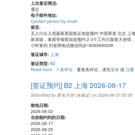
上次签证情况:
过
通过
电子邮件地址:
Contact person by email
留言:
五人行出入境最新美国签证加急预约 中国香港 北京 上海 广州 沈阳
新加坡，泰国等领馆加急预约 2-3个工作日面签大使馆，
小时拿到 刘老师电话微信同步18392690206
签证城市:
上海
签证类型:
B2
Read more
about
1 条评论
要发表评论，请先
登录
或
注册
[签
证
[签证预约] B2 上海 2026-08-17
预
约]
Submitted by
匿名天使 (未验证)
on 2026-08-07 05:59
B2
致电日期:
上
2026-08-02
海
当前能约到的日期:
2026-
2026-08-17
08-
2026-08-25
21