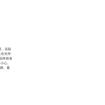
馆，实际
住在光华
这样就省
要小心。
示牌。看