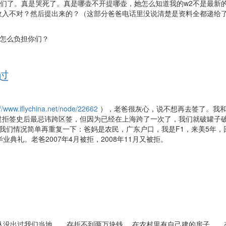
给他们了。真是哭死了。真是哪壶不开提哪壶，她怎么知道我的w2不是最新
收入不对？然后提出来的？（这部分爸爸电话里没说清楚是资料全都递给
？怎么负担你们？
通过
://www.iflychina.net/node/22662
），老爸很灰心，说不想再去签了。我
过拒签史后最忌讳跨区签，但因为已经在上海跨了一次了，我们就破罐子
我们情况简单再重复一下：爸妈是农民，广东户口，我是F1，来美5年，
典礼。老爸2007年4月被拒，2008年11月又被拒。
 从没出过我们当地， 存折不到两万块钱， 在农村里有自己建的房子， 