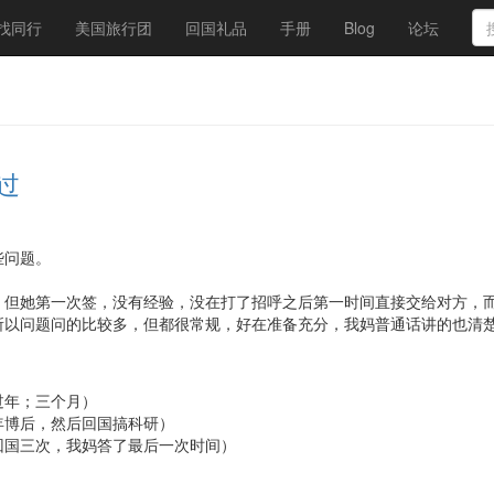
找同行
美国旅行团
回国礼品
手册
Blog
论坛
通过
些问题。
，但她第一次签，没有经验，没在打了招呼之后第一时间直接交给对方，
所以问题问的比较多，但都很常规，好在准备充分，我妈普通话讲的也清
过年；三个月）
年博后，然后回国搞科研）
回国三次，我妈答了最后一次时间）