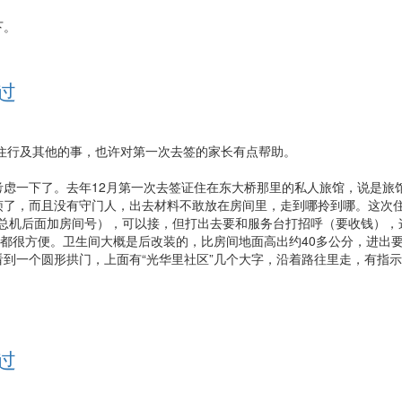
下。
通过
吃住行及其他的事，也许对第一次去签的家长有点帮助。
虑一下了。去年12月第一次去签证住在东大桥那里的私人旅馆，说是旅
烦了，而且没有守门人，出去材料不敢放在房间里，走到哪拎到哪。这次
机，总机后面加房间号），可以接，但打出去要和服务台打招呼（要收钱），
便都很方便。卫生间大概是后改装的，比房间地面高出约40多公分，进出
到一个圆形拱门，上面有“光华里社区”几个大字，沿着路往里走，有指
通过