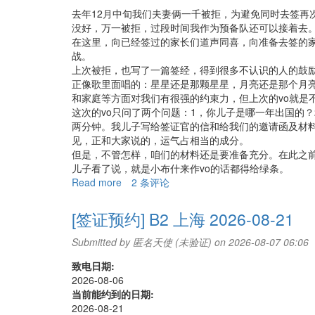
B2
去年12月中旬我们夫妻俩一千被拒，为避免同时去签再
北
没好，万一被拒，过段时间我作为预备队还可以接着去
京
在这里，向已经签过的家长们道声同喜，向准备去签的
03/24/2008
战。
通
上次被拒，也写了一篇签经，得到很多不认识的人的鼓
过
正像歌里面唱的：星星还是那颗星星，月亮还是那个月
和家庭等方面对我们有很强的约束力，但上次的vo就是
这次的vo只问了两个问题：1，你儿子是哪一年出国的
两分钟。我儿子写给签证官的信和给我们的邀请函及材料
见，正和大家说的，运气占相当的成分。
但是，不管怎样，咱们的材料还是要准备充分。在此之前
儿子看了说，就是小布什来作vo的话都得给绿条。
Read more
about
2 条评论
[签
证
[签证预约] B2 上海 2026-08-21
经
历]
Submitted by
匿名天使 (未验证)
on 2026-08-07 06:06
B2
致电日期:
北
2026-08-06
京
当前能约到的日期:
03/28/2008
2026-08-21
通