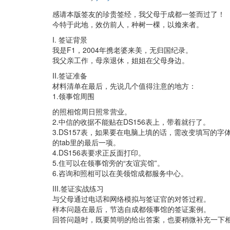
B2
感请本版签友的珍贵签经，我父母于成都一签而过了！
上
今特于此地，效仿前人，种树一棵，以飨来者。
海
11/20/2008
I. 签证背景
我是F1，2004年携老婆来美，无归国纪录。
我父亲工作，母亲退休，姐姐在父母身边。
II.签证准备
材料清单在最后，先说几个值得注意的地方：
1.领事馆周围
的照相馆周日照常营业。
2.中信的收据不能贴在DS156表上，带着就行了。
3.DS157表，如果要在电脑上填的话，需改变填写的字体大
的tab里的最后一项。
4.DS156表要求正反面打印。
5.住可以在领事馆旁的“友谊宾馆”。
6.咨询和照相可以在美领馆成都服务中心。
III.签证实战练习
与父母通过电话和网络模拟与签证官的对答过程。
样本问题在最后，节选自成都领事馆的签证案例。
回答问题时，既要简明的给出答案，也要稍微补充一下