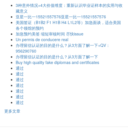
3种意外情况+4大价值维度：重新认识毕业证样本的实用与收
藏意义
亚星一比一15521557576亚星一比一15521557576
美国签证（B1B2 F1 H1B H4 L1L2等）加急面谈，适合美国
各个领馆的预约
加急预约美签 缩短审核时间 尽快issue
Un permis de conducere real
办理留信认证的目的是什么？从3方面了解一下+QV：
956290760
办理留信认证的目的是什么？从3方面了解一下
Buy high quality fake diplomas and certificates
通过
通过
通过
通过
通过
通过
通过
更多文章