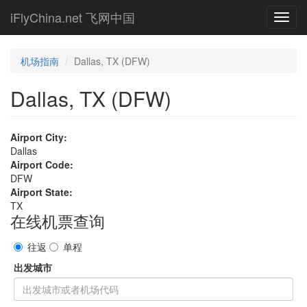
Skip
iFlyChina.net 飞网中国
Toggl
to
navig
main
content
机场指南
Dallas, TX (DFW)
Dallas, TX (DFW)
Airport City:
Dallas
Airport Code:
DFW
Airport State:
TX
在线机票查询
往返
单程
出发城市