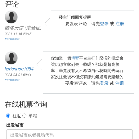
评论
楼主订阅回复提醒
要发表评论，请先
登录
或
注册
匿名天使 (未验证)
2021-11-15 23:15
Permalink
你知道一個
博弈
平台主打什麼樣的標語會
讓玩想立家刻去下載嗎？那就是超高勝
kericnnoe1964
率，畢竟沒有人不希望自己花時間去玩百
2023-03-01 09:41
家投注最後不僅沒有賺到錢還需要賠錢的
Permalink
要发表评论，请先
登录
或
注册
在线机票查询
往返
单程
出发城市