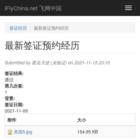
Skip
iFlyChina.net 飞网中国
Toggl
to
navig
main
content
签证经历
最新签证预约经历
最新签证预约经历
Submitted by
匿名天使 (未验证)
on 2021-11-15 23:15
签证结果:
通过
第几次签:
1
背景:
签证日期:
2021-11-09
附件
大小
美国5.jpg
154.95 KB