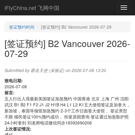
Skip
iFlyChina.net 飞网中国
Toggl
to
navig
main
content
签证预约时间
[签证预约] B2 Vancouver 2026-07-29
[签证预约] B2 Vancouver 2026-
07-29
Submitted by
匿名天使 (未验证)
on 2026-07-08 13:20
致电日期:
2026-07-08
留言:
五人行出入境最新美国签证加急预约 中国香港 北京 上海 广州 沈阳
武汉 B1 B2 F1 F2 J1 J2 H1B H4 L1 L2 K1五大使馆签证及加拿大，
新加坡，泰国等领馆加急预约 2-3个工作日面签大使馆， 签证类型
不限 移民签证100%预约成功， 拒签原因查询 签证通过加急取护照
24小时拿到 刘老师电话微信同步18392690206
上次签证情况:
通过