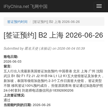
Skip
iFlyChina.net 飞网中国
Toggl
to
navig
main
content
签证预约时间
[签证预约] B2 上海 2026-06-26
[签证预约] B2 上海 2026-06-26
Submitted by
匿名天使 (未验证)
on 2026-06-04 00:39
致电日期:
2026-06-03
留言:
五人行出入境最新美国签证加急预约 中国香港 北京 上海 广州 沈阳
武汉 B1 B2 F1 F2 J1 J2 H1B H4 L1 L2 K1五大使馆签证及加拿大，
新加坡，泰国等领馆加急预约 2-3个工作日面签大使馆， 签证类型
不限 移民签证100%预约成功， 拒签原因查询 签证通过加急取护照
24小时拿到 刘老师电话微信同步18392690206
上次签证情况:
通过
当前能约到的日期:
2026-06-26