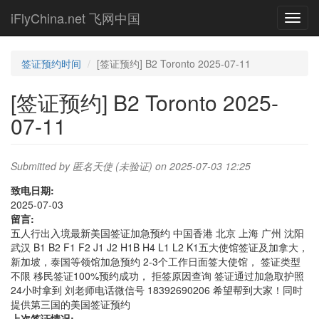
Skip
iFlyChina.net 飞网中国
Toggl
to
navig
main
content
签证预约时间
[签证预约] B2 Toronto 2025-07-11
[签证预约] B2 Toronto 2025-
07-11
Submitted by
匿名天使 (未验证)
on 2025-07-03 12:25
致电日期:
2025-07-03
留言:
五人行出入境最新美国签证加急预约 中国香港 北京 上海 广州 沈阳
武汉 B1 B2 F1 F2 J1 J2 H1B H4 L1 L2 K1五大使馆签证及加拿大，
新加坡，泰国等领馆加急预约 2-3个工作日面签大使馆， 签证类型
不限 移民签证100%预约成功， 拒签原因查询 签证通过加急取护照
24小时拿到 刘老师电话微信号 18392690206 希望帮到大家！同时
提供第三国的美国签证预约
上次签证情况: