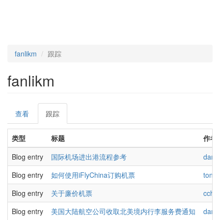
fanlikm
跟踪
fanlikm
Primary
查看
跟踪
(active
tabs
tab)
类型
标题
作者
Blog entry
国际机场进出港流程参考
dana
Blog entry
如何使用iFlyChina订购机票
tony
Blog entry
关于廉价机票
cch
Blog entry
美国大陆航空公司收取北美境内行李服务费通知
dana