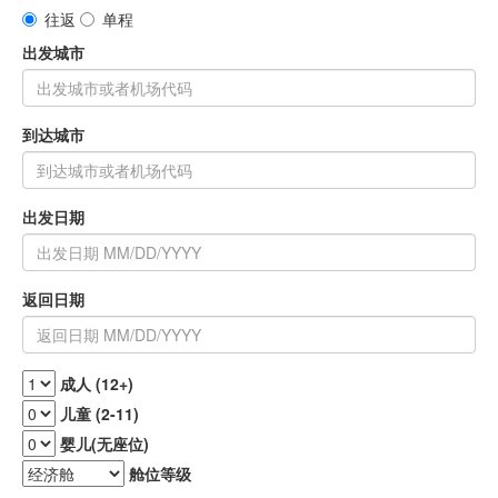
使
往返
单程
用
出发城市
ITA
软
件
来
到达城市
查
询
估
计
出发日期
你
的
回
国
返回日期
机
票
价
成人 (12+)
位
儿童 (2-11)
婴儿(无座位)
舱位等级