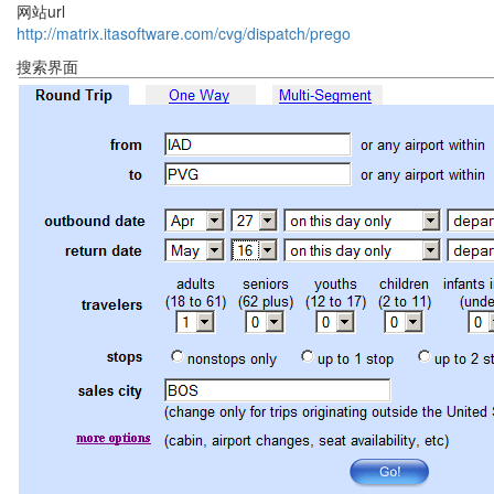
网站url
http://matrix.itasoftware.com/cvg/dispatch/prego
搜索界面