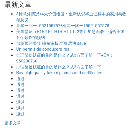
最新文章
3种意外情况+4大价值维度：重新认识毕业证样本的实用与收
藏意义
亚星一比一15521557576亚星一比一15521557576
美国签证（B1B2 F1 H1B H4 L1L2等）加急面谈，适合美国
各个领馆的预约
加急预约美签 缩短审核时间 尽快issue
Un permis de conducere real
办理留信认证的目的是什么？从3方面了解一下+QV：
956290760
办理留信认证的目的是什么？从3方面了解一下
Buy high quality fake diplomas and certificates
通过
通过
通过
通过
通过
通过
通过
更多文章