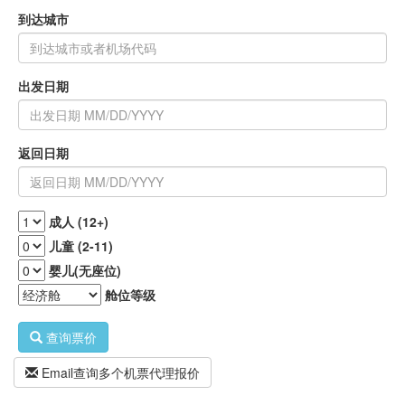
星
到达城市
一
比
一
15521557576
出发日期
返回日期
成人 (12+)
儿童 (2-11)
婴儿(无座位)
舱位等级
查询票价
Email查询多个机票代理报价