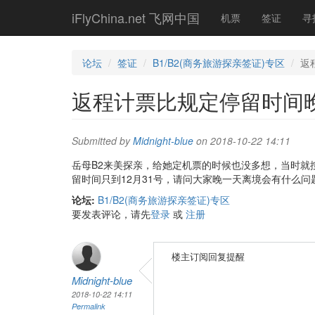
Skip
iFlyChina.net 飞网中国
机票
签证
寻
to
main
content
论坛
签证
B1/B2(商务旅游探亲签证)专区
返
返程计票比规定停留时间
Submitted by
Midnight-blue
on 2018-10-22 14:11
岳母B2来美探亲，给她定机票的时候也没多想，当时就
留时间只到12月31号，请问大家晚一天离境会有什么
论坛:
B1/B2(商务旅游探亲签证)专区
要发表评论，请先
登录
或
注册
楼主订阅回复提醒
Midnight-blue
2018-10-22 14:11
Permalink