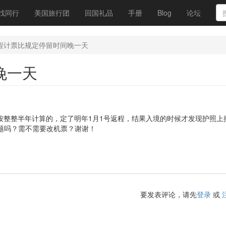
找同行
美国旅行团
回国礼品
手册
Blog
论坛
程计票比规定停留时间晚一天
晚一天
按整整半年计算的，定了明年1月1号返程，结果入境的时候才发现护照上
问题吗？需不需要改机票？谢谢！
要发表评论，请先
登录
或