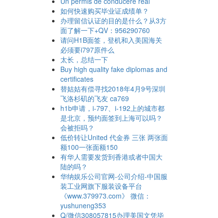
Un permis de conducere real
如何快速购买毕业证成绩单？
办理留信认证的目的是什么？从3方
面了解一下+QV：956290760
请问H1B面签，登机和入美国海关
必须要i797原件么
太长，总结一下
Buy high quality fake diplomas and
certificates
替姑姑有偿寻找2018年4月9号深圳
飞洛杉矶的飞友 ca769
h1b申请，i-797、i-192上的城市都
是北京，预约面签到上海可以吗？
会被拒吗？
低价转让United 代金券 三张 两张面
额100一张面额150
有华人需要发货到香港或者中国大
陆的吗？
华纳娱乐公司官网-公司介绍-中国服
装工业网旗下服装设备平台
《www.379973.com》 微信：
yushuneng353
Q/微信308057815办理美国文凭毕