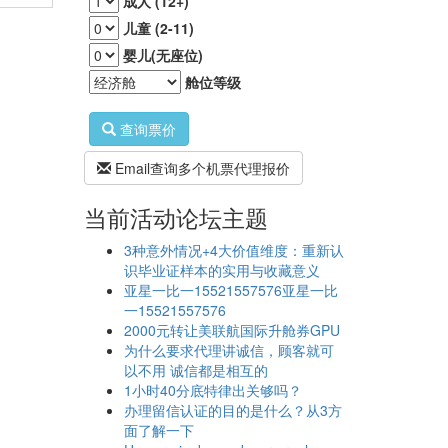
成人 (12+)
儿童 (2-11)
婴儿(无座位)
舱位等级
查询票价
Email查询多个机票代理报价
当前活动论坛主题
3种意外情况+4大价值维度：重新认
识毕业证样本的实用与收藏意义
亚星一比一15521557576亚星一比
一15521557576
2000元转让美联航国际升舱券GPU
为什么要求代理讲诚信，顾客就可
以不用 诚信都是相互的
1小时40分底特律出关够吗？
办理留信认证的目的是什么？从3方
面了解一下