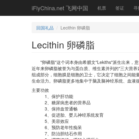
Skip
iFlyChina.net 飞网中国
机票
签证
寻
to
main
content
回国礼品
Lecithin 卵磷脂
Lecithin 卵磷脂
"卵磷脂"这个词本身由希腊文"Lekiths"派生出来
近年来卵磷脂被誉为与蛋白质、维生素并列的"三大营养
组成部分，细胞膜是细胞的卫士，它决定了细胞之间能
生命活力。卵磷脂更多地集中于脑及脑神经系统、血液
主要功效
1、保护肝功能
2、糖尿病患者的营养品
3、保持血管通畅
4、促进胎、婴儿神经系统发育
5、美容效应
6、预防老年性痴呆
7、防治胆结石作用