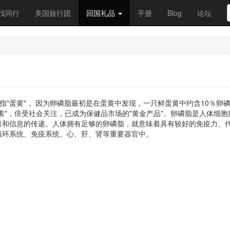
找同行
美国旅行团
回国礼品
手册
Blog
论坛
，意指"蛋黄"， 因为卵磷脂最初是在蛋黄中发现，一只鲜蛋黄中约含10％卵
素"，倍受社会关注，已成为保健品市场的"黄金产品"。卵磷脂是人体细胞
量和信息的传递。人体拥有足够的卵磷脂，就意味着具有较好的免疫力、
循环系统、免疫系统、心、肝、肾等重要器官中。