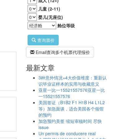
成人 (12+)
儿童 (2-11)
婴儿(无座位)
舱位等级
查询票价
Email查询多个机票代理报价
最新文章
3种意外情况+4大价值维度：重新认
识毕业证样本的实用与收藏意义
亚星一比一15521557576亚星一比
一15521557576
美国签证（B1B2 F1 H1B H4 L1L2
等）加急面谈，适合美国各个领馆
的预约
加急预约美签 缩短审核时间 尽快
issue
Un permis de conducere real