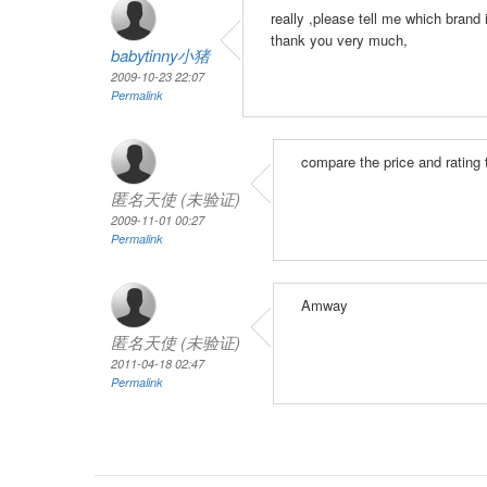
really ,please tell me which brand i
thank you very much,
babytinny小猪
2009-10-23 22:07
Permalink
compare the price and rating 
匿名天使 (未验证)
2009-11-01 00:27
Permalink
Amway
匿名天使 (未验证)
2011-04-18 02:47
Permalink