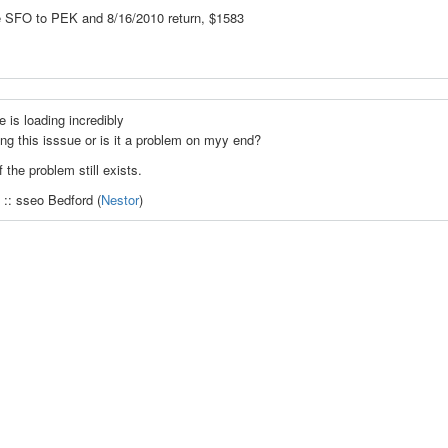
e SFO to PEK and 8/16/2010 return, $1583
e is loading incredibly
ng this isssue or is it a problem on myy end?
f the problem still exists.
 :: sseo Bedford (
Nestor
)