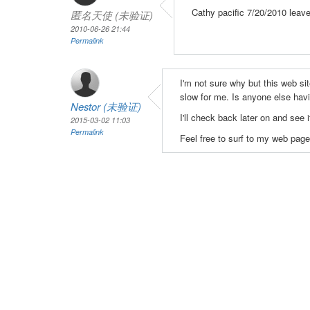
Cathy pacific 7/20/2010 leav
匿名天使 (未验证)
2010-06-26 21:44
Permalink
I'm not sure why but this web sit
slow for me. Is anyone else havi
Nestor (未验证)
I'll check back later on and see i
2015-03-02 11:03
Permalink
Feel free to surf to my web page