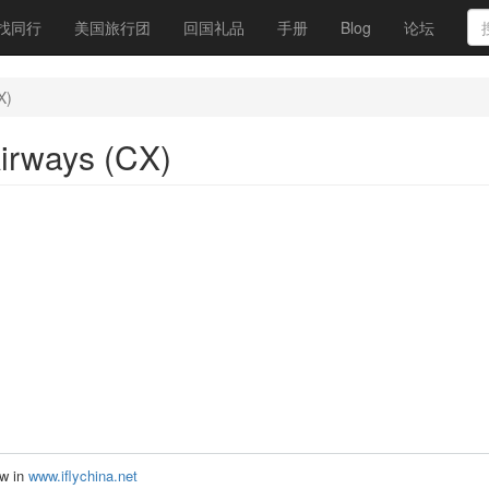
找同行
美国旅行团
回国礼品
手册
Blog
论坛
X)
rways (CX)
ow in
www.iflychina.net