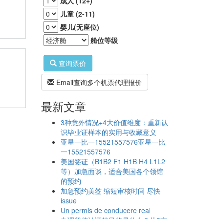
成人 (12+)
儿童 (2-11)
婴儿(无座位)
舱位等级
查询票价
Email查询多个机票代理报价
最新文章
3种意外情况+4大价值维度：重新认
识毕业证样本的实用与收藏意义
亚星一比一15521557576亚星一比
一15521557576
美国签证（B1B2 F1 H1B H4 L1L2
等）加急面谈，适合美国各个领馆
的预约
加急预约美签 缩短审核时间 尽快
issue
Un permis de conducere real