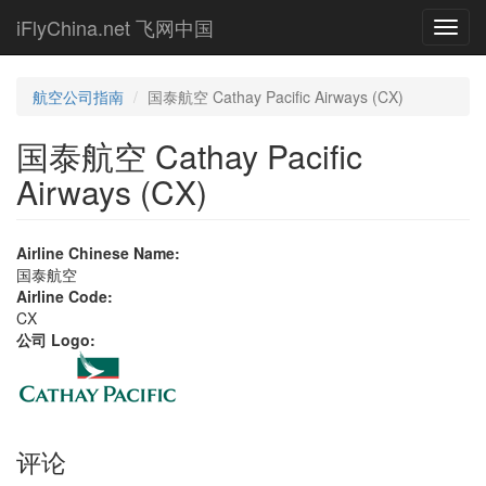
Skip
iFlyChina.net 飞网中国
Toggl
to
navig
main
content
航空公司指南
国泰航空 Cathay Pacific Airways (CX)
国泰航空 Cathay Pacific
Airways (CX)
Airline Chinese Name:
国泰航空
Airline Code:
CX
公司 Logo:
评论