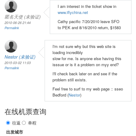
I am interest in the ticket show in
www.iflychina.net
匿名天使 (未验证)
Cathy pacific 7/20/2010 leave SFO
2010-06-26 21:44
to PEK and 8/16/2010 return, $1583
Permalink
I'm not sure why but this web site is
loading incredibly
Nestor (未验证)
slow for me. Is anyone else having this
2015-03-02 11:03
isssue or is it a problem on myy end?
Permalink
I'll check back later on and see if the
problem still exists.
Feel free to surf to my web page :: sseo
Bedford (
Nestor
)
在线机票查询
往返
单程
出发城市