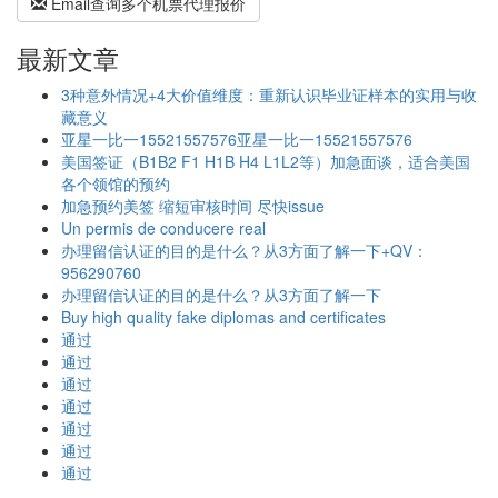
Email查询多个机票代理报价
最新文章
3种意外情况+4大价值维度：重新认识毕业证样本的实用与收
藏意义
亚星一比一15521557576亚星一比一15521557576
美国签证（B1B2 F1 H1B H4 L1L2等）加急面谈，适合美国
各个领馆的预约
加急预约美签 缩短审核时间 尽快issue
Un permis de conducere real
办理留信认证的目的是什么？从3方面了解一下+QV：
956290760
办理留信认证的目的是什么？从3方面了解一下
Buy high quality fake diplomas and certificates
通过
通过
通过
通过
通过
通过
通过