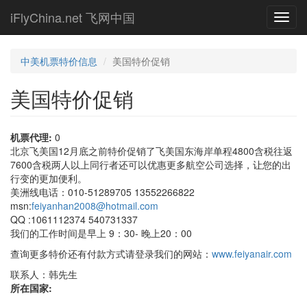
Skip
iFlyChina.net 飞网中国
Toggl
to
navig
main
content
中美机票特价信息
美国特价促销
美国特价促销
机票代理:
0
北京飞美国12月底之前特价促销了飞美国东海岸单程4800含税往返
7600含税两人以上同行者还可以优惠更多航空公司选择，让您的出
行变的更加便利。
美洲线电话：010-51289705 13552266822
msn:
feiyanhan2008@hotmail.com
QQ :1061112374 540731337
我们的工作时间是早上 9：30- 晚上20：00
查询更多特价还有付款方式请登录我们的网站：
www.feiyanair.com
联系人：韩先生
所在国家: