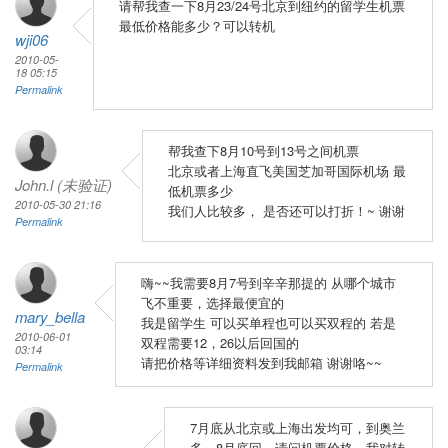
请帮我查一下8月23/24号北京到纽约的留学生机票
最低价格能多少？可以转机
wji06
2010-05-
18 05:15
Permalink
帮我查下8月10号到13号之间机票
北京或者上海直飞美国芝加哥国际机场 最
John.l (未验证)
低机票多少
2010-05-30 21:16
我们人比较多， 是否还可以打折！~ 谢谢
Permalink
嗨~~我需要8月7号到辛辛那提的 从哪个城市
飞不重要，选择最便宜的
mary_bella
我是留学生 可以买单程也可以买双程的 若是
2010-06-01
双程需要12，26以后回国的
03:14
请把价格等详细资料发到我邮箱 谢谢咯~~
Permalink
7月底从北京或上海出发均可，到奥兰
多，8月底回。请问机票价格，我对转