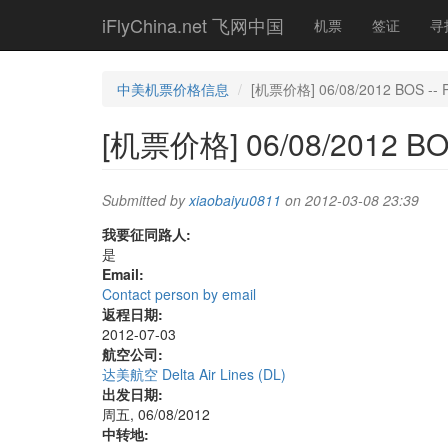
Skip
iFlyChina.net 飞网中国
机票
签证
寻
to
main
content
中美机票价格信息
[机票价格] 06/08/2012 BOS -- 
[机票价格] 06/08/2012 BO
Submitted by
xiaobaiyu0811
on 2012-03-08 23:39
我要征同路人:
是
Email:
Contact person by email
返程日期:
2012-07-03
航空公司:
达美航空 Delta Air Lines (DL)
出发日期:
周五, 06/08/2012
中转地: