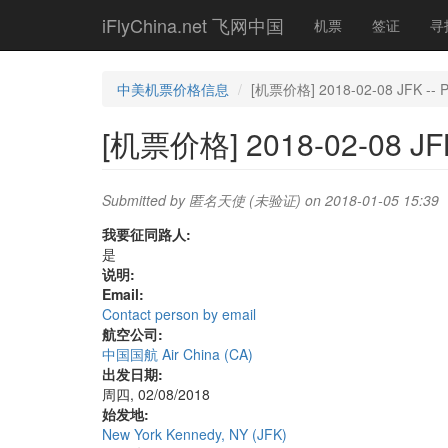
Skip
iFlyChina.net 飞网中国
机票
签证
寻
to
main
content
中美机票价格信息
[机票价格] 2018-02-08 JFK -- 
[机票价格] 2018-02-08 JF
Submitted by
匿名天使 (未验证)
on 2018-01-05 15:39
我要征同路人:
是
说明:
Email:
Contact person by email
航空公司:
中国国航 Air China (CA)
出发日期:
周四, 02/08/2018
始发地:
New York Kennedy, NY (JFK)