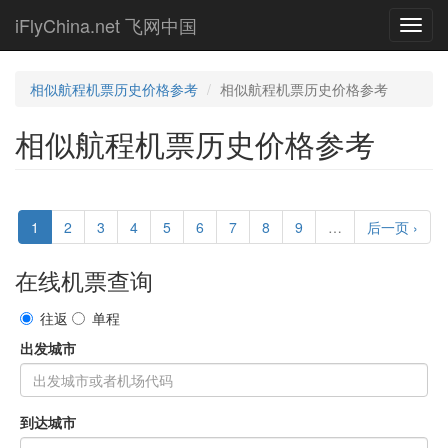
Skip
iFlyChina.net 飞网中国
Toggl
to
navig
main
content
相似航程机票历史价格参考
相似航程机票历史价格参考
相似航程机票历史价格参考
1
2
3
4
5
6
7
8
9
…
后一页 ›
在线机票查询
往返
单程
出发城市
到达城市