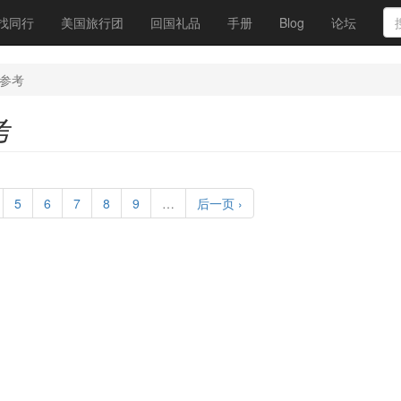
找同行
美国旅行团
回国礼品
手册
Blog
论坛
参考
考
5
6
7
8
9
…
后一页 ›