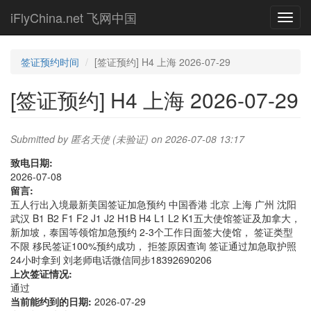
Skip
iFlyChina.net 飞网中国
Toggl
to
navig
main
content
签证预约时间
[签证预约] H4 上海 2026-07-29
[签证预约] H4 上海 2026-07-29
Submitted by
匿名天使 (未验证)
on 2026-07-08 13:17
致电日期:
2026-07-08
留言:
五人行出入境最新美国签证加急预约 中国香港 北京 上海 广州 沈阳
武汉 B1 B2 F1 F2 J1 J2 H1B H4 L1 L2 K1五大使馆签证及加拿大，
新加坡，泰国等领馆加急预约 2-3个工作日面签大使馆， 签证类型
不限 移民签证100%预约成功， 拒签原因查询 签证通过加急取护照
24小时拿到 刘老师电话微信同步18392690206
上次签证情况:
通过
当前能约到的日期:
2026-07-29