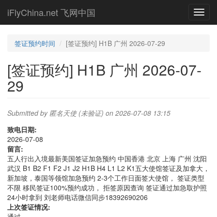
Skip
iFlyChina.net 飞网中国
Toggl
to
navig
main
content
签证预约时间
[签证预约] H1B 广州 2026-07-29
[签证预约] H1B 广州 2026-07-
29
Submitted by
匿名天使 (未验证)
on 2026-07-08 13:15
致电日期:
2026-07-08
留言:
五人行出入境最新美国签证加急预约 中国香港 北京 上海 广州 沈阳
武汉 B1 B2 F1 F2 J1 J2 H1B H4 L1 L2 K1五大使馆签证及加拿大，
新加坡，泰国等领馆加急预约 2-3个工作日面签大使馆， 签证类型
不限 移民签证100%预约成功， 拒签原因查询 签证通过加急取护照
24小时拿到 刘老师电话微信同步18392690206
上次签证情况:
通过