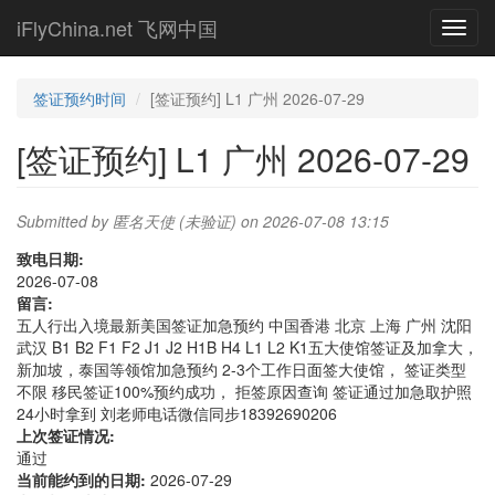
Skip
iFlyChina.net 飞网中国
Toggl
to
navig
main
content
签证预约时间
[签证预约] L1 广州 2026-07-29
[签证预约] L1 广州 2026-07-29
Submitted by
匿名天使 (未验证)
on 2026-07-08 13:15
致电日期:
2026-07-08
留言:
五人行出入境最新美国签证加急预约 中国香港 北京 上海 广州 沈阳
武汉 B1 B2 F1 F2 J1 J2 H1B H4 L1 L2 K1五大使馆签证及加拿大，
新加坡，泰国等领馆加急预约 2-3个工作日面签大使馆， 签证类型
不限 移民签证100%预约成功， 拒签原因查询 签证通过加急取护照
24小时拿到 刘老师电话微信同步18392690206
上次签证情况:
通过
当前能约到的日期:
2026-07-29