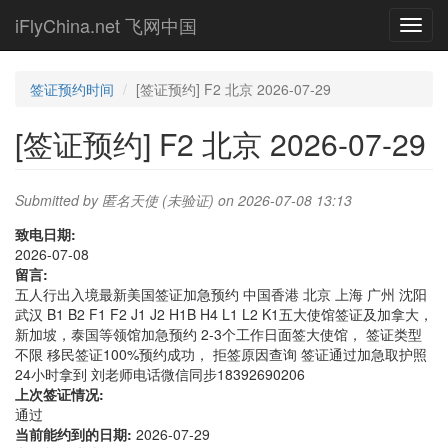
Skip
iFlyChina.net 飞网中国
Toggl
to
navig
main
content
签证预约时间
[签证预约] F2 北京 2026-07-29
[签证预约] F2 北京 2026-07-29
Submitted by
匿名天使 (未验证)
on 2026-07-08 13:13
致电日期:
2026-07-08
留言:
五人行出入境最新美国签证加急预约 中国香港 北京 上海 广州 沈阳
武汉 B1 B2 F1 F2 J1 J2 H1B H4 L1 L2 K1五大使馆签证及加拿大，
新加坡，泰国等领馆加急预约 2-3个工作日面签大使馆， 签证类型
不限 移民签证100%预约成功， 拒签原因查询 签证通过加急取护照
24小时拿到 刘老师电话微信同步18392690206
上次签证情况:
通过
当前能约到的日期:
2026-07-29