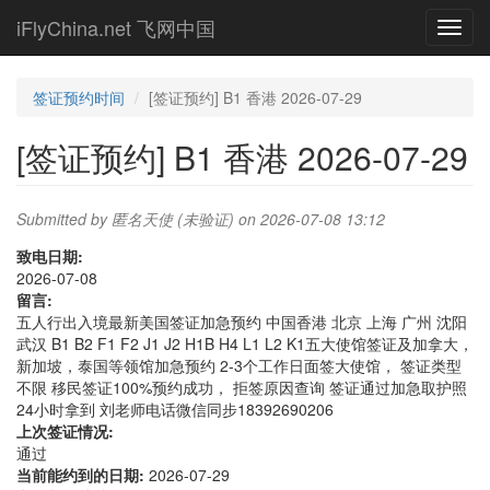
Skip
iFlyChina.net 飞网中国
Toggl
to
navig
main
content
签证预约时间
[签证预约] B1 香港 2026-07-29
[签证预约] B1 香港 2026-07-29
Submitted by
匿名天使 (未验证)
on 2026-07-08 13:12
致电日期:
2026-07-08
留言:
五人行出入境最新美国签证加急预约 中国香港 北京 上海 广州 沈阳
武汉 B1 B2 F1 F2 J1 J2 H1B H4 L1 L2 K1五大使馆签证及加拿大，
新加坡，泰国等领馆加急预约 2-3个工作日面签大使馆， 签证类型
不限 移民签证100%预约成功， 拒签原因查询 签证通过加急取护照
24小时拿到 刘老师电话微信同步18392690206
上次签证情况:
通过
当前能约到的日期:
2026-07-29