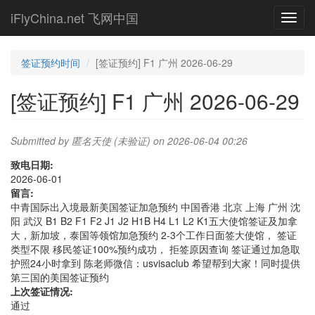
Skip
iFlyChina.net 飞网中国
Toggl
to
navig
main
content
签证预约时间
[签证预约] F1 广州 2026-06-29
[签证预约] F1 广州 2026-06-29
Submitted by
匿名天使 (未验证)
on 2026-06-04 00:26
致电日期:
2026-06-01
留言:
中青国际出入境最新美国签证加急预约 中国香港 北京 上海 广州 沈
阳 武汉 B1 B2 F1 F2 J1 J2 H1B H4 L1 L2 K1五大使馆签证及加拿
大，新加坡，泰国等领馆加急预约 2-3个工作日面签大使馆， 签证
类型不限 移民签证100%预约成功， 拒签原因查询 签证通过加急取
护照24小时拿到 陈老师微信：usvisaclub 希望帮到大家！同时提供
第三国的美国签证预约
上次签证情况:
通过