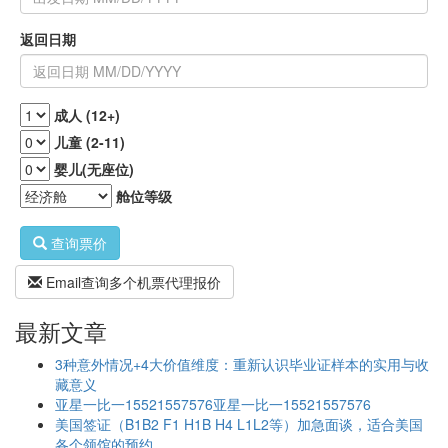
返回日期
成人 (12+)
儿童 (2-11)
婴儿(无座位)
舱位等级
查询票价
Email查询多个机票代理报价
最新文章
3种意外情况+4大价值维度：重新认识毕业证样本的实用与收
藏意义
亚星一比一15521557576亚星一比一15521557576
美国签证（B1B2 F1 H1B H4 L1L2等）加急面谈，适合美国
各个领馆的预约