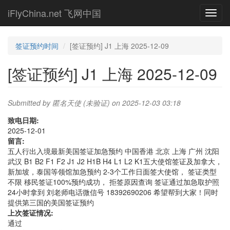
Skip
iFlyChina.net 飞网中国
Toggl
to
navig
main
content
签证预约时间
[签证预约] J1 上海 2025-12-09
[签证预约] J1 上海 2025-12-09
Submitted by
匿名天使 (未验证)
on 2025-12-03 03:18
致电日期:
2025-12-01
留言:
五人行出入境最新美国签证加急预约 中国香港 北京 上海 广州 沈阳
武汉 B1 B2 F1 F2 J1 J2 H1B H4 L1 L2 K1五大使馆签证及加拿大，
新加坡，泰国等领馆加急预约 2-3个工作日面签大使馆， 签证类型
不限 移民签证100%预约成功， 拒签原因查询 签证通过加急取护照
24小时拿到 刘老师电话微信号 18392690206 希望帮到大家！同时
提供第三国的美国签证预约
上次签证情况:
通过