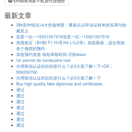
Email查询多个机票代理报价
最新文章
3种意外情况+4大价值维度：重新认识毕业证样本的实用与收
藏意义
亚星一比一15521557576亚星一比一15521557576
美国签证（B1B2 F1 H1B H4 L1L2等）加急面谈，适合美国
各个领馆的预约
加急预约美签 缩短审核时间 尽快issue
Un permis de conducere real
办理留信认证的目的是什么？从3方面了解一下+QV：
956290760
办理留信认证的目的是什么？从3方面了解一下
Buy high quality fake diplomas and certificates
通过
通过
通过
通过
通过
通过
通过