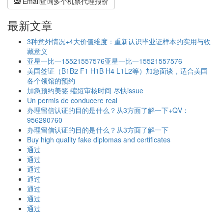
Email查询多个机票代理报价
最新文章
3种意外情况+4大价值维度：重新认识毕业证样本的实用与收
藏意义
亚星一比一15521557576亚星一比一15521557576
美国签证（B1B2 F1 H1B H4 L1L2等）加急面谈，适合美国
各个领馆的预约
加急预约美签 缩短审核时间 尽快issue
Un permis de conducere real
办理留信认证的目的是什么？从3方面了解一下+QV：
956290760
办理留信认证的目的是什么？从3方面了解一下
Buy high quality fake diplomas and certificates
通过
通过
通过
通过
通过
通过
通过