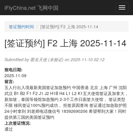
Skip
iFlyChina.net 飞网中国
Toggl
to
navig
main
content
签证预约时间
[签证预约] F2 上海 2025-11-14
[签证预约] F2 上海 2025-11-14
Submitted by
匿名天使 (未验证)
on 2025-11-10 02:12
致电日期:
2025-11-09
留言:
五人行出入境最新美国签证加急预约 中国香港 北京 上海 广州 沈阳
武汉 B1 B2 F1 F2 J1 J2 H1B H4 L1 L2 K1五大使馆签证及加拿大，
新加坡，泰国等领馆加急预约 2-3个工作日面签大使馆， 签证类型
不限 移民签证100%预约成功， 拒签原因查询 签证通过加急取护照
24小时拿到 刘老师电话微信号 18392690206 希望帮到大家！同时
提供第三国的美国签证预约
上次签证情况:
通过