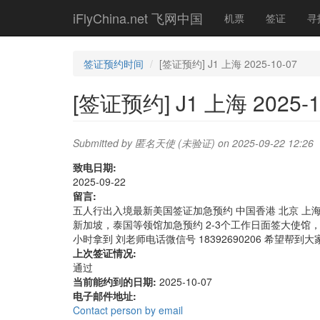
Skip
iFlyChina.net 飞网中国
机票
签证
寻
to
main
content
签证预约时间
[签证预约] J1 上海 2025-10-07
[签证预约] J1 上海 2025-1
Submitted by
匿名天使 (未验证)
on 2025-09-22 12:26
致电日期:
2025-09-22
留言:
五人行出入境最新美国签证加急预约 中国香港 北京 上海 广州 沈阳
新加坡，泰国等领馆加急预约 2-3个工作日面签大使馆，
小时拿到 刘老师电话微信号 18392690206 希望
上次签证情况:
通过
当前能约到的日期:
2025-10-07
电子邮件地址:
Contact person by email