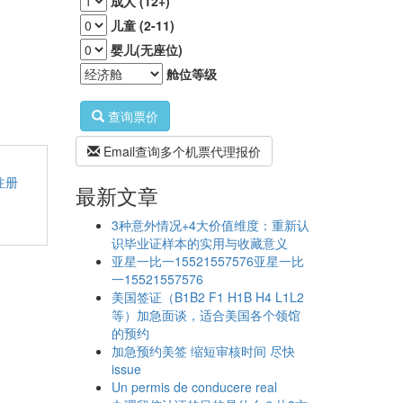
成人 (12+)
儿童 (2-11)
婴儿(无座位)
舱位等级
查询票价
Email查询多个机票代理报价
注册
最新文章
3种意外情况+4大价值维度：重新认
识毕业证样本的实用与收藏意义
亚星一比一15521557576亚星一比
一15521557576
美国签证（B1B2 F1 H1B H4 L1L2
等）加急面谈，适合美国各个领馆
的预约
加急预约美签 缩短审核时间 尽快
issue
Un permis de conducere real