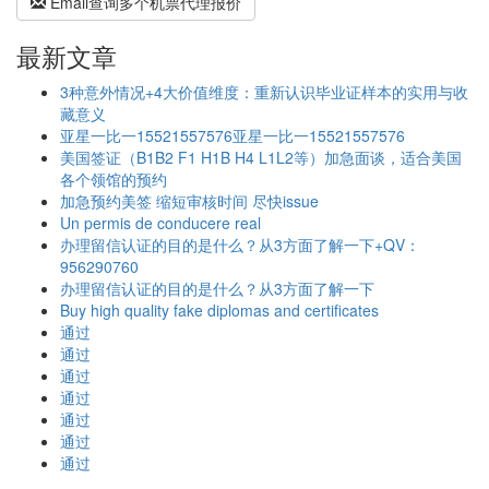
Email查询多个机票代理报价
最新文章
3种意外情况+4大价值维度：重新认识毕业证样本的实用与收
藏意义
亚星一比一15521557576亚星一比一15521557576
美国签证（B1B2 F1 H1B H4 L1L2等）加急面谈，适合美国
各个领馆的预约
加急预约美签 缩短审核时间 尽快issue
Un permis de conducere real
办理留信认证的目的是什么？从3方面了解一下+QV：
956290760
办理留信认证的目的是什么？从3方面了解一下
Buy high quality fake diplomas and certificates
通过
通过
通过
通过
通过
通过
通过