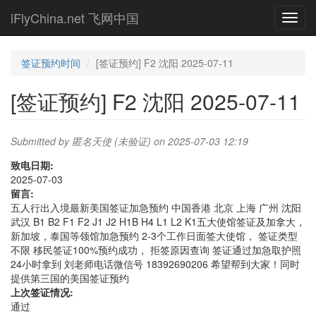
Skip
iFlyChina.net 飞网中国
Toggl
to
navig
main
content
签证预约时间
[签证预约] F2 沈阳 2025-07-11
[签证预约] F2 沈阳 2025-07-11
Submitted by
匿名天使 (未验证)
on 2025-07-03 12:19
致电日期:
2025-07-03
留言:
五人行出入境最新美国签证加急预约 中国香港 北京 上海 广州 沈阳
武汉 B1 B2 F1 F2 J1 J2 H1B H4 L1 L2 K1五大使馆签证及加拿大，
新加坡，泰国等领馆加急预约 2-3个工作日面签大使馆， 签证类型
不限 移民签证100%预约成功， 拒签原因查询 签证通过加急取护照
24小时拿到 刘老师电话微信号 18392690206 希望帮到大家！同时
提供第三国的美国签证预约
上次签证情况:
通过