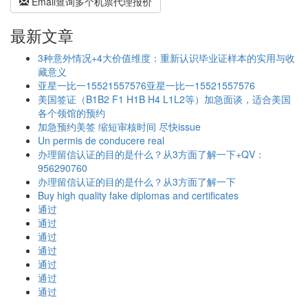
Email查询多个机票代理报价
最新文章
3种意外情况+4大价值维度：重新认识毕业证样本的实用与收
藏意义
亚星一比一15521557576亚星一比一15521557576
美国签证（B1B2 F1 H1B H4 L1L2等）加急面谈，适合美国
各个领馆的预约
加急预约美签 缩短审核时间 尽快issue
Un permis de conducere real
办理留信认证的目的是什么？从3方面了解一下+QV：
956290760
办理留信认证的目的是什么？从3方面了解一下
Buy high quality fake diplomas and certificates
通过
通过
通过
通过
通过
通过
通过