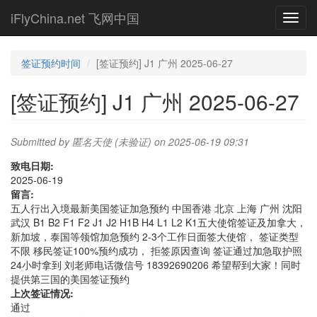
Skip
iFlyChina.net 飞网中国
Toggl
to
navig
main
content
签证预约时间
[签证预约] J1 广州 2025-06-27
[签证预约] J1 广州 2025-06-27
Submitted by
匿名天使 (未验证)
on 2025-06-19 09:31
致电日期:
2025-06-19
留言:
五人行出入境最新美国签证加急预约 中国香港 北京 上海 广州 沈阳
武汉 B1 B2 F1 F2 J1 J2 H1B H4 L1 L2 K1五大使馆签证及加拿大，
新加坡，泰国等领馆加急预约 2-3个工作日面签大使馆， 签证类型
不限 移民签证100%预约成功， 拒签原因查询 签证通过加急取护照
24小时拿到 刘老师电话微信号 18392690206 希望帮到大家！同时
提供第三国的美国签证预约
上次签证情况:
通过