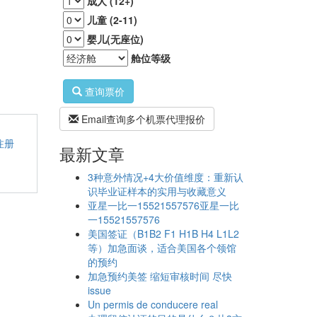
成人 (12+)
儿童 (2-11)
婴儿(无座位)
舱位等级
查询票价
Email查询多个机票代理报价
注册
最新文章
3种意外情况+4大价值维度：重新认
识毕业证样本的实用与收藏意义
亚星一比一15521557576亚星一比
一15521557576
美国签证（B1B2 F1 H1B H4 L1L2
等）加急面谈，适合美国各个领馆
的预约
加急预约美签 缩短审核时间 尽快
issue
Un permis de conducere real