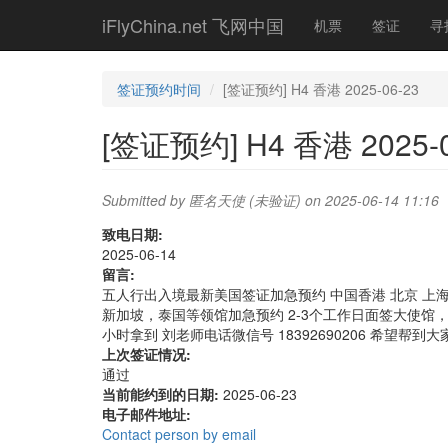
Skip
iFlyChina.net 飞网中国
机票
签证
寻
to
main
content
签证预约时间
[签证预约] H4 香港 2025-06-23
[签证预约] H4 香港 2025-0
Submitted by
匿名天使 (未验证)
on 2025-06-14 11:16
致电日期:
2025-06-14
留言:
五人行出入境最新美国签证加急预约 中国香港 北京 上海 广州 沈阳
新加坡，泰国等领馆加急预约 2-3个工作日面签大使馆，
小时拿到 刘老师电话微信号 18392690206 希望
上次签证情况:
通过
当前能约到的日期:
2025-06-23
电子邮件地址:
Contact person by email