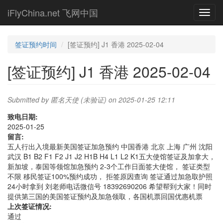
Skip
iFlyChina.net 飞网中国
Toggl
to
navig
main
content
签证预约时间
[签证预约] J1 香港 2025-02-04
[签证预约] J1 香港 2025-02-04
Submitted by
匿名天使 (未验证)
on 2025-01-25 12:11
致电日期:
2025-01-25
留言:
五人行出入境最新美国签证加急预约 中国香港 北京 上海 广州 沈阳
武汉 B1 B2 F1 F2 J1 J2 H1B H4 L1 L2 K1五大使馆签证及加拿大，
新加坡，泰国等领馆加急预约 2-3个工作日面签大使馆， 签证类型
不限 移民签证100%预约成功， 拒签原因查询 签证通过加急取护照
24小时拿到 刘老师电话微信号 18392690206 希望帮到大家！同时
提供第三国的美国签证预约及加急领取，各国机票回国优惠机票
上次签证情况:
通过