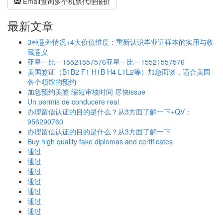
Email查询多个机票代理报价
最新文章
3种意外情况+4大价值维度：重新认识毕业证样本的实用与收
藏意义
亚星一比一15521557576亚星一比一15521557576
美国签证（B1B2 F1 H1B H4 L1L2等）加急面谈，适合美国
各个领馆的预约
加急预约美签 缩短审核时间 尽快issue
Un permis de conducere real
办理留信认证的目的是什么？从3方面了解一下+QV：
956290760
办理留信认证的目的是什么？从3方面了解一下
Buy high quality fake diplomas and certificates
通过
通过
通过
通过
通过
通过
通过