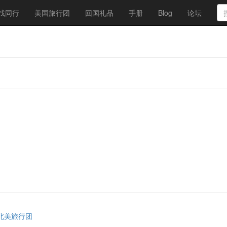
找同行
美国旅行团
回国礼品
手册
Blog
论坛
北美旅行团