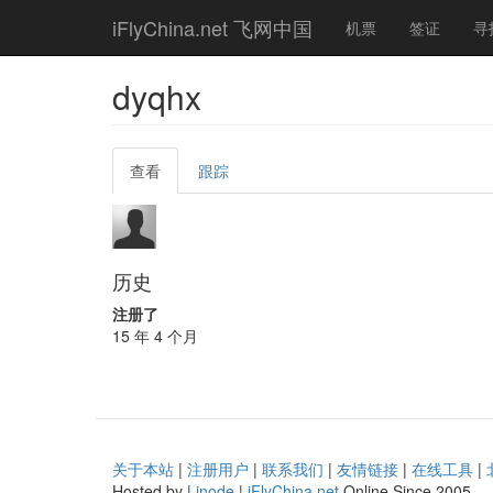
Skip
iFlyChina.net 飞网中国
机票
签证
寻
to
main
content
dyqhx
Primary
查看
(active
跟踪
tabs
tab)
历史
注册了
15 年 4 个月
关于本站
|
注册用户
|
联系我们
|
友情链接
|
在线工具
|
Hosted by
Linode
|
iFlyChina.net
Online Since 2005