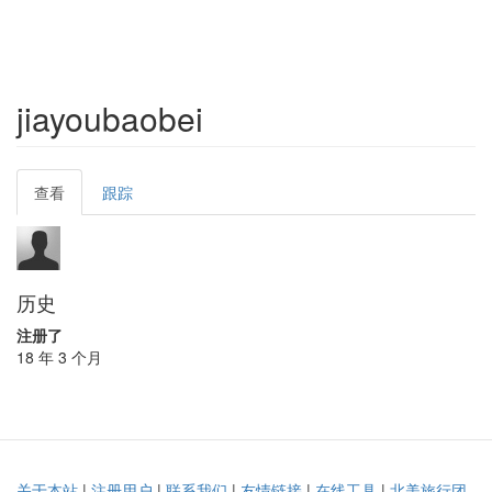
jiayoubaobei
Primary
查看
(active
跟踪
tabs
tab)
历史
注册了
18 年 3 个月
关于本站
|
注册用户
|
联系我们
|
友情链接
|
在线工具
|
北美旅行团