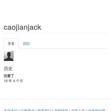
caojianjack
Primary
查看
(active
跟踪
tabs
tab)
历史
注册了
16 年 4 个月
关于本站
|
注册用户
|
联系我们
|
友情链接
|
在线工具
|
北美旅行团